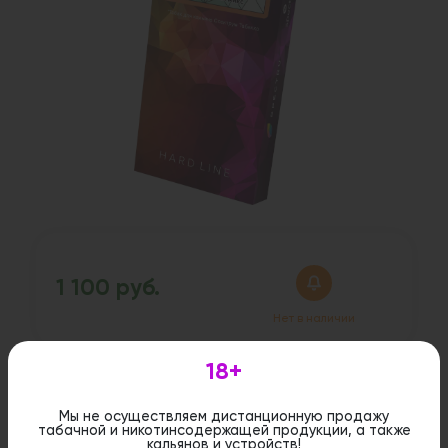
1 100 руб.
Нет в наличии
Характеристики
18+
Вкус:
Тропический
Мы не осуществляем дистанционную продажу
Крепость:
Крепкая
табачной и никотинсодержащей продукции, а также
кальянов и устройств!