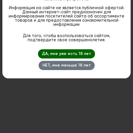
Описание
Информация на сайте не является публичной офертой.
Данный интернет-сайт предназначен для
Табак Spectrum Classic – Jungle Mix -
информирования посетителей сайта об ассортименте
насыщенная ароматика экзотических фруктов.
товаров и для предоставления ознакомительной
Яркий многослойный букет, сочетающий в себе
информации
нотки ананаса, банана и цитрусовых фруктов.
Обладает нежным сладковатым послевкусием.
Для того, чтобы воспользоваться сайтом,
подтвердите свое совершенолетие.
Дистанционная розничная продажа (доставка)
ДА, мне уже есть 18 лет
данного товара не осуществляется. Информация не
является публичной офертой. Вы можете оформить
бронирование и приобрести данный товар в
НЕТ, мне меньше 18 лет
стационарном магазине.