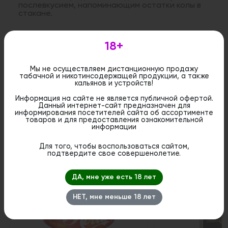
послевкусием, напоминающим остатки колы в
стакане.
18+
Дистанционная розничная продажа (доставка)
данного товара не осуществляется. Информация не
является публичной офертой. Вы можете оформить
бронирование и приобрести данный товар в
Мы не осуществляем дистанционную продажу
стационарном магазине.
табачной и никотинсодержащей продукции, а также
кальянов и устройств!
Информация на сайте не является публичной офертой.
Данный интернет-сайт предназначен для
информирования посетителей сайта об ассортименте
товаров и для предоставления ознакомительной
информации
Похожие вкусы
Для того, чтобы воспользоваться сайтом,
подтвердите свое совершенолетие.
Новинка
ДА, мне уже есть 18 лет
НЕТ, мне меньше 18 лет