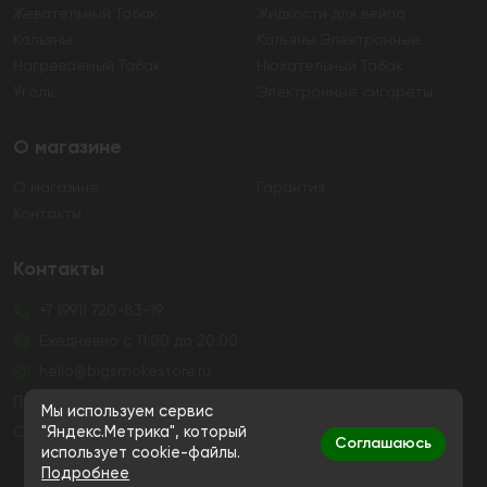
Жевательный Табак
Жидкости для вейпа
Кальяны
Кальяны Электронные
Нагреваемый Табак
Нюхательный Табак
Уголь
Электронные сигареты
О магазине
О магазине
Гарантия
Контакты
Контакты
+7 (991) 720-83-19
Ежедневно с 11:00 до 20:00
hello@bigsmokestore.ru
Политика конфиденциальности
Мы используем сервис
Согласие на обработку персональных данных
"Яндекс.Метрика", который
Соглашаюсь
использует cookie-файлы.
Подробнее
Дистанционная розничная продажа табачной и