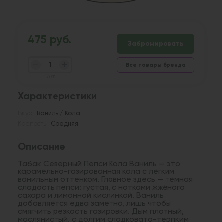
475 руб.
Забронировать
Все товары бренда
шт
Характеристики
Вкус:
Ваниль / Кола
Крепость:
Средняя
Описание
Табак Северный Пепси Кола Ваниль — это
карамельно-газированная кола с лёгким
ванильным оттенком. Главное здесь — тёмная
сладость пепси: густая, с нотками жжёного
сахара и лимонной кислинкой. Ваниль
добавляется едва заметно, лишь чтобы
смягчить резкость газировки. Дым плотный,
маслянистый, с долгим сладковато-терпким