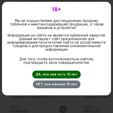
бронирование и приобрести данный товар в
стационарном магазине.
18+
Мы не осуществляем дистанционную продажу
табачной и никотинсодержащей продукции, а также
кальянов и устройств!
Похожие вкусы
Информация на сайте не является публичной офертой.
Данный интернет-сайт предназначен для
информирования посетителей сайта об ассортименте
товаров и для предоставления ознакомительной
информации
Для того, чтобы воспользоваться сайтом,
подтвердите свое совершенолетие.
ДА, мне уже есть 18 лет
НЕТ, мне меньше 18 лет
Табак WTO Perique Light -
Табак Sebero Arct
Энергетик Торро 250 гр.
Adrenalin 100 гр.
Цена:
Цена:
руб
руб
13 750
1 200