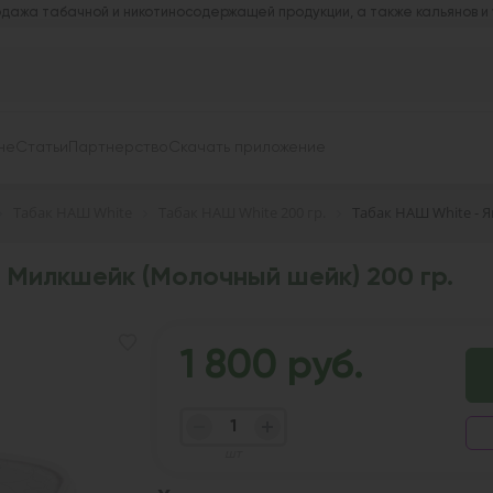
дажа табачной и никотиносодержащей продукции, а также кальянов и
не
Статьи
Партнерство
Скачать приложение
Табак НАШ White
Табак НАШ White 200 гр.
Табак НАШ White - 
 Милкшейк (Молочный шейк) 200 гр.
1 800 руб.
шт