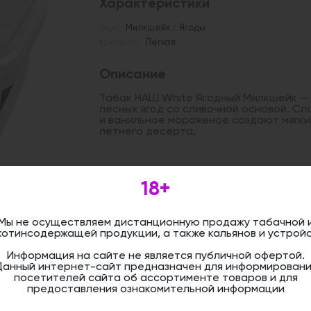
Характеристики
Вкус:
Милкшейк / Ягоды
Крепость:
Лёгкая
Описание
Табак НАШ White Ягодный Милкшейк — 
лесных ягод со сливочной основой. Сл
и ванильное мороженое создают мягкий
летнего десерта.
Дистанционная розничная продажа (д
18+
осуществляется. Информация не является
оформить бронирование и приобрести 
магазине.
Мы не осуществляем дистанционную продажу табачной 
котинсодержащей продукции, а также кальянов и устройс
Информация на сайте не является публичной офертой.
Данный интернет-сайт предназначен для информировани
посетителей сайта об ассортименте товаров и для
предоставления ознакомительной информации