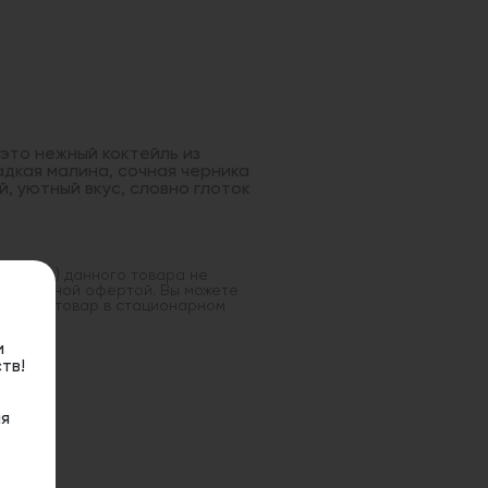
это нежный коктейль из
адкая малина, сочная черника
, уютный вкус, словно глоток
оставка) данного товара не
 публичной офертой. Вы можете
данный товар в стационарном
и
тв!
я