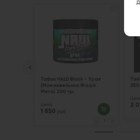
Д
rymix 50
Табак НАШ Black - Урал
Таб
(Можжевельник Ягода
250
Мята) 200 гр.
Цен
2 
Цена:
1 850
руб