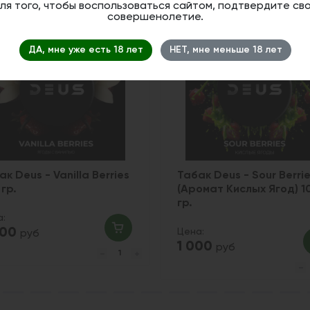
ля того, чтобы воспользоваться сайтом, подтвердите св
совершенолетие.
ДА, мне уже есть 18 лет
НЕТ, мне меньше 18 лет
ак Deus - Vanilla Berries
Табак Deus - Sour Berri
 гр.
(Аромат Кислых Ягод) 1
гр.
а:
000
Цена:
руб
1 000
руб