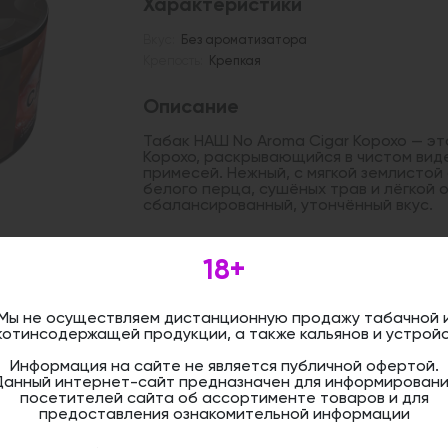
Характеристики
Вкус:
Без ароматизатора
Крепость:
Крепкая
Описание
Табак НАШ No Aroma Cigar Корохо — эт
Корохо, раскрывающийся в чистом вид
примесей. Нежный, с мягкой землистой
белого перца, сушёных трав и лёгкой 
сбалансированный, утончённый вкус.
18+
Дистанционная розничная продажа (д
осуществляется. Информация не является
оформить бронирование и приобрести 
магазине.
Мы не осуществляем дистанционную продажу табачной 
котинсодержащей продукции, а также кальянов и устройс
Информация на сайте не является публичной офертой.
Данный интернет-сайт предназначен для информировани
посетителей сайта об ассортименте товаров и для
предоставления ознакомительной информации