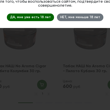
ля того, чтобы воспользоваться сайтом, подтвердите св
совершенолетие.
Новинка
ДА, мне уже есть 18 лет
НЕТ, мне меньше 18 лет
ак НАШ No Aroma Cigar
Табак НАШ No Aroma Ci
убита Колумбия 30 гр.
- Пилото Кубано 30 гр.
а:
Цена:
0
600
руб
руб