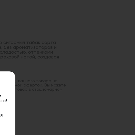
о сигарный табак сорта
е, без ароматизаторов и
 сладостью, оттенками
ореховой нотой, создавая
оставка) данного товара не
 публичной офертой. Вы можете
данный товар в стационарном
и
тв!
я