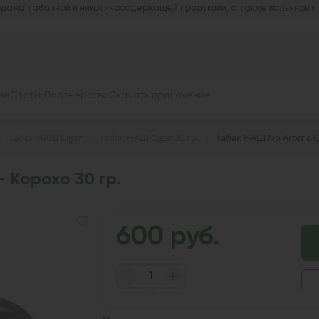
дажа табачной и никотиносодержащей продукции, а также кальянов и
не
Статьи
Партнерство
Скачать приложение
Табак НАШ Cigar
Табак НАШ Cigar 30 гр.
Табак НАШ No Aroma Cig
 Корохо 30 гр.
600 руб.
шт