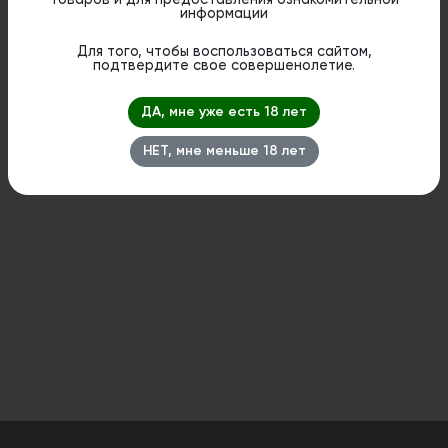
товаров и для предоставления ознакомительной
информации
Дистанционная розничная продажа (доставка)
данного товара не осуществляется. Информация не
Для того, чтобы воспользоваться сайтом,
является публичной офертой. Вы можете оформить
подтвердите свое совершенолетие.
бронирование и приобрести данный товар в
стационарном магазине.
ДА, мне уже есть 18 лет
НЕТ, мне меньше 18 лет