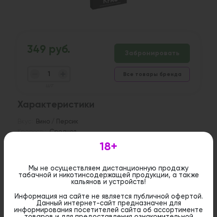
349 руб.
Забронировать
Все товары бренда
шт
Характеристики
Вкус:
Вино / Персик
Крепость:
Средняя
18+
Описание
Мы не осуществляем дистанционную продажу
Табак Хулиган Kras — это персиковое вино с
табачной и никотинсодержащей продукции, а также
хулиганским характером! Сладкая, медово-
кальянов и устройств!
фруктовая мякоть персика, перебродившая в
благородном напитке с лёгкой кислинкой и
Информация на сайте не является публичной офертой.
тёплым, пьянящим послевкусием.
Данный интернет-сайт предназначен для
информирования посетителей сайта об ассортименте