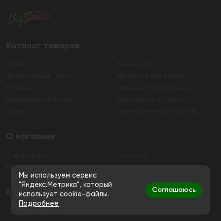
Каталог товаров
Табак
Аксессуары
Жевательный Табак
Жидкости для вейпа
Кальяны
Кальяны Электронные
Нагреваемый Табак
Нюхательный Табак
Уголь
Электронные сигареты
О магазине
О магазине
Гарантия
Контакты
Мы используем сервис
"Яндекс.Метрика", который
Соглашаюсь
Контакты
использует cookie-файлы.
Подробнее
+7 (991) 720-83-19