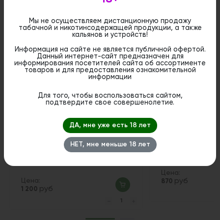
Мы не осуществляем дистанционную продажу
табачной и никотинсодержащей продукции, а также
кальянов и устройств!
Похожие вкусы
Информация на сайте не является публичной офертой.
Данный интернет-сайт предназначен для
информирования посетителей сайта об ассортименте
1
товаров и для предоставления ознакомительной
информации
Для того, чтобы воспользоваться сайтом,
подтвердите свое совершенолетие.
ДА, мне уже есть 18 лет
НЕТ, мне меньше 18 лет
Табак Jent - Мелисса (Bee
Табак Bonche - Me
Friend) 100 гр.
Цена:
Цена:
руб
870
руб
1 200