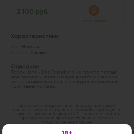
2 100 руб.
Нет в наличии
Характеристики
Вкус:
Мелисса
Крепость:
Средняя
Описание
Табак Jent - Bee Friend это не просто теплый
вкус мелиссы, а настоящая дружба с пчелами,
которая оживляет ваш опыт курения яркими и
приятными нотами.
Дистанционная розничная продажа (доставка)
данного товара не осуществляется. Информация не
является публичной офертой. Вы можете оформить
бронирование и приобрести данный товар в
стационарном магазине.
18+