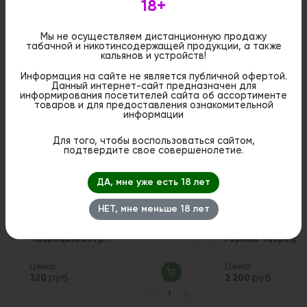
18+
Мы не осуществляем дистанционную продажу
табачной и никотинсодержащей продукции, а также
кальянов и устройств!
Похожие вкусы
Информация на сайте не является публичной офертой.
Данный интернет-сайт предназначен для
информирования посетителей сайта об ассортименте
товаров и для предоставления ознакомительной
1
информации
Для того, чтобы воспользоваться сайтом,
подтвердите свое совершенолетие.
ДА, мне уже есть 18 лет
НЕТ, мне меньше 18 лет
Табак Palitra - Thyme Tea (Чай с
Табак WTO Ultima
Чабрецом) 25 гр.
Горный Чабрец 20
Цена:
Цена:
руб
руб
320
2 200