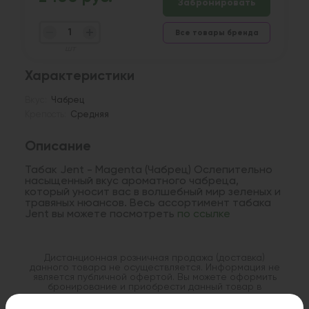
Забронировать
Все товары бренда
шт
Характеристики
Вкус:
Чабрец
Крепость:
Средняя
Описание
Табак Jent - Magenta (Чабрец) Ослепительно
насыщенный вкус ароматного чабреца,
который уносит вас в волшебный мир зеленых и
травяных нюансов. Весь ассортимент табака
Jent вы можете посмотреть
по ссылке
Дистанционная розничная продажа (доставка)
данного товара не осуществляется. Информация не
является публичной офертой. Вы можете оформить
бронирование и приобрести данный товар в
стационарном магазине.