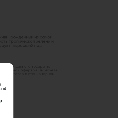
 киви, рождённый из самой
ость тропической зелени и
фрукт, выросший под
оставка) данного товара не
 публичной офертой. Вы можете
данный товар в стационарном
и
тв!
я