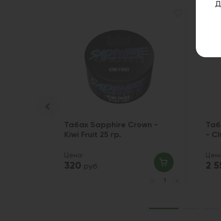
Д
1
 - Киви
Табак Sapphire Crown -
Таб
Kiwi Fruit 25 гр.
- Cl
Цена:
Цен
320
2 
руб