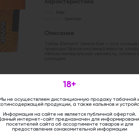
Характеристики
Вкус:
Киви
Крепость:
Крепкая
Описание
Табак Element Земля Kiwi — это сочный
природы! Яркая кислинка мякоти, слад
лёгкая минеральная свежесть, словно 
солнцем.
Дистанционная розничная продажа (д
18+
осуществляется. Информация не является
оформить бронирование и приобрести 
магазине.
Мы не осуществляем дистанционную продажу табачной 
котинсодержащей продукции, а также кальянов и устройс
Информация на сайте не является публичной офертой.
Данный интернет-сайт предназначен для информировани
посетителей сайта об ассортименте товаров и для
предоставления ознакомительной информации