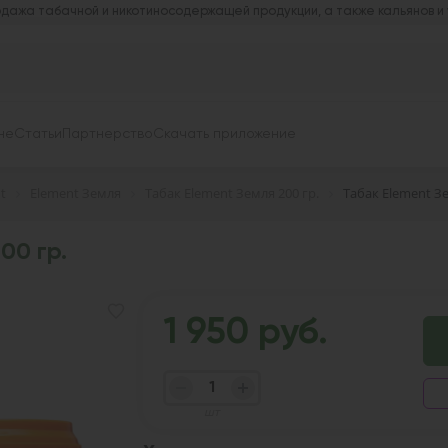
дажа табачной и никотиносодержащей продукции, а также кальянов и
не
Статьи
Партнерство
Скачать приложение
t
Element Земля
Табак Element Земля 200 гр.
Табак Element Зем
00 гр.
1 950 руб.
шт