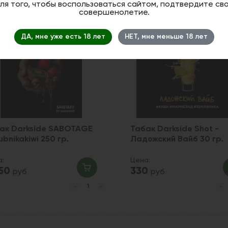
ля того, чтобы воспользоваться сайтом, подтвердите св
совершенолетие.
ДА, мне уже есть 18 лет
НЕТ, мне меньше 18 лет
ак Darkside SABOTAGE
Табак Darkside Shot -
ubnikakiwi 250 гр.
Ладожский Вайб 30 гр.
а:
Цена:
550
330
руб
руб