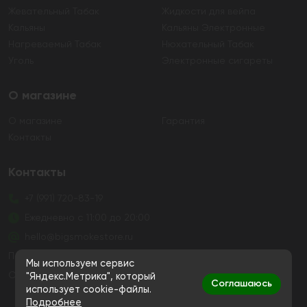
Жевательный Табак
Жидкости для вейпа
Кальяны
Кальяны Электронные
Нагреваемый Табак
Нюхательный Табак
Уголь
Электронные сигареты
О магазине
О магазине
Гарантия
Контакты
Контакты
+7 (991) 720-83-19
Ежедневно с 11:00 до 20:00
hello@bigsmokestore.ru
Политика конфиденциальности
Мы используем сервис
Согласие на обработку персональных данных
"Яндекс.Метрика", который
Соглашаюсь
использует cookie-файлы.
Дистанционная розничная продажа табачной и
Подробнее