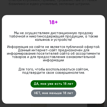
спелой клубники, пряные, травянистые оттенки
базилика и едва уловимые, зеленые штрихи.
Дистанционная розничная продажа (доставка)
18+
данного товара не осуществляется. Информация не
является публичной офертой. Вы можете оформить
бронирование и приобрести данный товар в
стационарном магазине.
Мы не осуществляем дистанционную продажу
табачной и никотинсодержащей продукции, а также
кальянов и устройств!
Информация на сайте не является публичной офертой.
Данный интернет-сайт предназначен для
информирования посетителей сайта об ассортименте
товаров и для предоставления ознакомительной
Похожие вкусы
информации
Для того, чтобы воспользоваться сайтом,
подтвердите свое совершенолетие.
1
ДА, мне уже есть 18 лет
НЕТ, мне меньше 18 лет