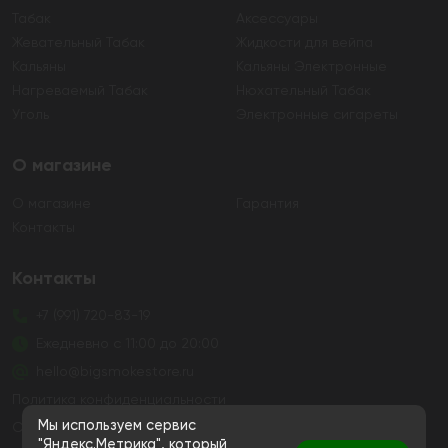
Табак
Аксессуары
Жевательный Табак
Жидкости для вейпа
Кальяны
Кальяны Электронные
Нагреваемый Табак
Нюхательный Табак
Уголь
Электронные сигареты
О магазине
О магазине
Гарантия
Контакты
Контакты
+7 (991) 720-83-19
Ежедневно с 11:00 до 20:00
hello@bigsmokestore.ru
Политика конфиденциальности
Мы используем сервис
Согласие на обработку персональных данных
"Яндекс.Метрика", который