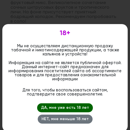
фруктовый микс. Великолепное сочетание
сочных цитрусовых фруктов и тропического
личи. На фоне присутствует приятный
бодрящий холодок. Рекомендуем попробовать
в соло!
18+
Дистанционная розничная продажа (доставка)
данного товара не осуществляется. Информация не
Мы не осуществляем дистанционную продажу
является публичной офертой. Вы можете оформить
табачной и никотинсодержащей продукции, а также
бронирование и приобрести данный товар в
кальянов и устройств!
стационарном магазине.
Информация на сайте не является публичной офертой.
Данный интернет-сайт предназначен для
информирования посетителей сайта об ассортименте
товаров и для предоставления ознакомительной
информации
Похожие вкусы
Для того, чтобы воспользоваться сайтом,
подтвердите свое совершенолетие.
ДА, мне уже есть 18 лет
НЕТ, мне меньше 18 лет