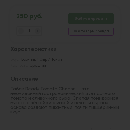
250 руб.
Забронировать
Все товары бренда
шт
Характеристики
Вкус:
Базилик / Сыр / Томат
Крепость:
Средняя
Описание
Табак Ready Tomato Cheese — это
неожиданный гастрономический дуэт сочного
томата и сливочного сыра! Спелая помидорная
мякоть с лёгкой кислинкой и нежная сырная
основа создают пикантный, почти пиццерийный
вкус.