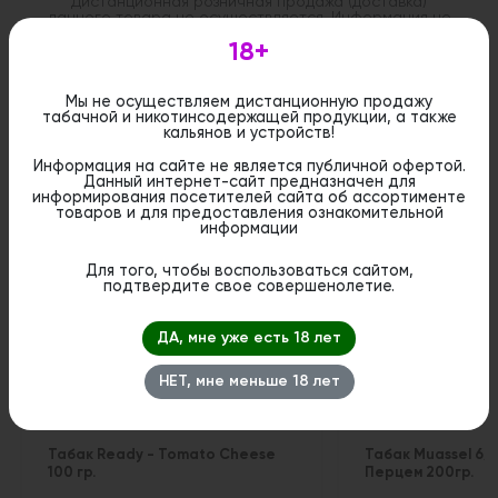
Дистанционная розничная продажа (доставка)
данного товара не осуществляется. Информация не
является публичной офертой. Вы можете оформить
18+
бронирование и приобрести данный товар в
стационарном магазине.
Мы не осуществляем дистанционную продажу
табачной и никотинсодержащей продукции, а также
кальянов и устройств!
Информация на сайте не является публичной офертой.
Данный интернет-сайт предназначен для
Похожие вкусы
информирования посетителей сайта об ассортименте
товаров и для предоставления ознакомительной
информации
Для того, чтобы воспользоваться сайтом,
подтвердите свое совершенолетие.
ДА, мне уже есть 18 лет
НЕТ, мне меньше 18 лет
Табак Ready - Tomato Cheese
Табак Muassel 6/1
100 гр.
Перцем 200гр.