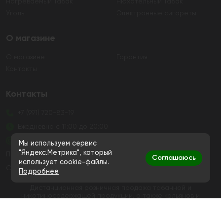
Нагреваемый Табак
Нюхательный Табак
Уголь
Электронные сигареты
О магазине
О магазине
Гарантия
Контакты
Контакты
+7 (991) 720-83-19
Ежедневно с 11:00 до 20:00
hello@bigsmokestore.ru
Мы используем сервис
"Яндекс.Метрика", который
Политика конфиденциальности
Соглашаюсь
использует cookie-файлы.
Согласие на обработку персональных данных
Подробнее
Дистанционная розничная продажа табачной и
никотиносодержащей продукции, а также кальянов и
устройств не осуществляется