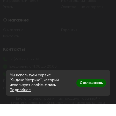
Нагреваемый Табак
Нюхательный Табак
Уголь
Электронные сигареты
О магазине
О магазине
Гарантия
Контакты
Контакты
+7 (991) 720-83-19
Ежедневно с 11:00 до 20:00
hello@bigsmokestore.ru
Мы используем сервис
"Яндекс.Метрика", который
Политика конфиденциальности
Соглашаюсь
использует cookie-файлы.
Согласие на обработку персональных данных
Подробнее
Дистанционная розничная продажа табачной и
никотиносодержащей продукции, а также кальянов и
устройств не осуществляется