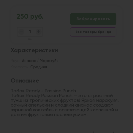
250 руб.
Забронировать
Все товары бренда
шт
Характеристики
Вкус:
Ананас / Маракуйя
Крепость:
Средняя
Описание
Табак Ready - Passion Punch
Табак Ready Passion Punch — это страстный
пунш из тропических фруктов! Яркая маракуйя,
сочный апельсин и сладкий ананас создают
взрывной коктейль с освежающей кислинкой и
долгим фруктовым послевкусием.