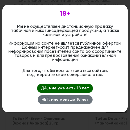
Дистанционная розничная продажа (доставка)
данного товара не осуществляется. Информация не
является публичной офертой. Вы можете оформить
18+
бронирование и приобрести данный товар в
стационарном магазине.
Мы не осуществляем дистанционную продажу
табачной и никотинсодержащей продукции, а также
кальянов и устройств!
Информация на сайте не является публичной офертой.
Данный интернет-сайт предназначен для
Похожие вкусы
информирования посетителей сайта об ассортименте
товаров и для предоставления ознакомительной
информации
Для того, чтобы воспользоваться сайтом,
подтвердите свое совершенолетие.
ДА, мне уже есть 18 лет
НЕТ, мне меньше 18 лет
Табак Mr.Brew - Omnomnas
Табак Deus - Pin
(Аромат Ананаса) 25 гр.
(Манго-Ананас) 10