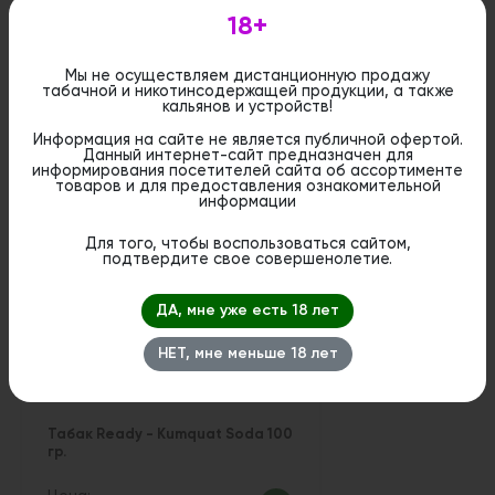
является публичной офертой. Вы можете оформить
18+
бронирование и приобрести данный товар в
стационарном магазине.
Мы не осуществляем дистанционную продажу
табачной и никотинсодержащей продукции, а также
кальянов и устройств!
Информация на сайте не является публичной офертой.
Данный интернет-сайт предназначен для
информирования посетителей сайта об ассортименте
Похожие вкусы
товаров и для предоставления ознакомительной
информации
Для того, чтобы воспользоваться сайтом,
подтвердите свое совершенолетие.
ДА, мне уже есть 18 лет
НЕТ, мне меньше 18 лет
Табак Ready - Kumquat Soda 100
гр.