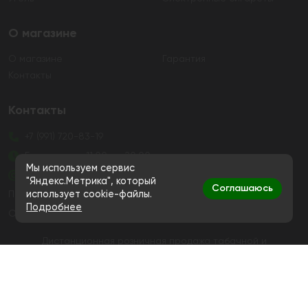
О магазине
О магазине
Гарантия
Контакты
Контакты
+7 (991) 720-83-19
Ежедневно с 11:00 до 20:00
Мы используем сервис
hello@bigsmokestore.ru
"Яндекс.Метрика", который
Соглашаюсь
Политика конфиденциальности
использует cookie-файлы.
Подробнее
Согласие на обработку персональных данных
Дистанционная розничная продажа табачной и
никотиносодержащей продукции, а также кальянов и
устройств не осуществляется
© Big Smoke, 2019-2026