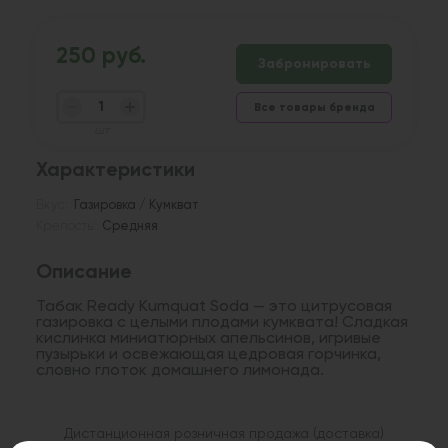
250 руб.
Забронировать
Все товары бренда
шт
Характеристики
Вкус:
Газировка / Кумкват
Крепость:
Средняя
Описание
Табак Ready Kumquat Soda — это цитрусовая
газировка с целыми плодами кумквата! Сладкая
кислинка миниатюрных апельсинов, игривые
пузырьки и освежающая цедровая горчинка,
словно глоток домашнего лимонада.
Дистанционная розничная продажа (доставка)
данного товара не осуществляется. Информация не