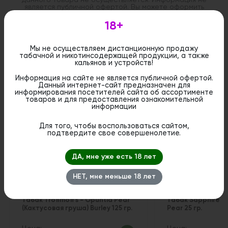
является публичной офертой. Вы можете оформить
бронирование и приобрести данный товар в
стационарном магазине.
18+
Мы не осуществляем дистанционную продажу
табачной и никотинсодержащей продукции, а также
кальянов и устройств!
Информация на сайте не является публичной офертой.
Похожие вкусы
Данный интернет-сайт предназначен для
информирования посетителей сайта об ассортименте
товаров и для предоставления ознакомительной
информации
1
Для того, чтобы воспользоваться сайтом,
подтвердите свое совершенолетие.
ДА, мне уже есть 18 лет
НЕТ, мне меньше 18 лет
Табак Trofimoff's - Opuntia Pear
Табак Sapphire Cr
(Кактусовая груша) Burley 125 гр.
Pear 25 гр.