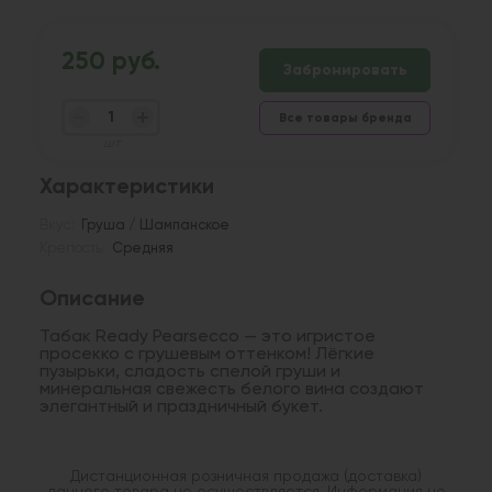
250 руб.
Забронировать
Все товары бренда
шт
Характеристики
Вкус:
Груша / Шампанское
Крепость:
Средняя
Описание
Табак Ready Pearsecco — это игристое
просекко с грушевым оттенком! Лёгкие
пузырьки, сладость спелой груши и
минеральная свежесть белого вина создают
элегантный и праздничный букет.
Дистанционная розничная продажа (доставка)
данного товара не осуществляется. Информация не