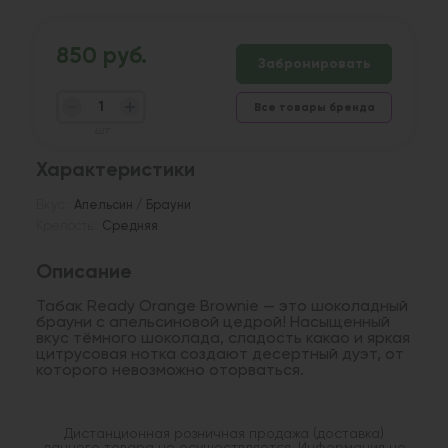
850 руб.
Забронировать
Все товары бренда
шт
Характеристики
Вкус:
Апельсин / Брауни
Крепость:
Средняя
Описание
Табак Ready Orange Brownie — это шоколадный
брауни с апельсиновой цедрой! Насыщенный
вкус тёмного шоколада, сладость какао и яркая
цитрусовая нотка создают десертный дуэт, от
которого невозможно оторваться.
Дистанционная розничная продажа (доставка)
данного товара не осуществляется. Информация не