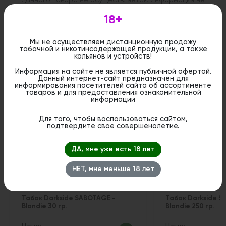
является публичной офертой. Вы можете оформить
бронирование и приобрести данный товар в
18+
стационарном магазине.
Мы не осуществляем дистанционную продажу
табачной и никотинсодержащей продукции, а также
кальянов и устройств!
Информация на сайте не является публичной офертой.
Похожие вкусы
Данный интернет-сайт предназначен для
информирования посетителей сайта об ассортименте
товаров и для предоставления ознакомительной
информации
Для того, чтобы воспользоваться сайтом,
подтвердите свое совершенолетие.
ДА, мне уже есть 18 лет
НЕТ, мне меньше 18 лет
Табак Darkside SABOTAGE -
Табак Darkside S
Blondie 30 гр.
Blondie 250 гр.