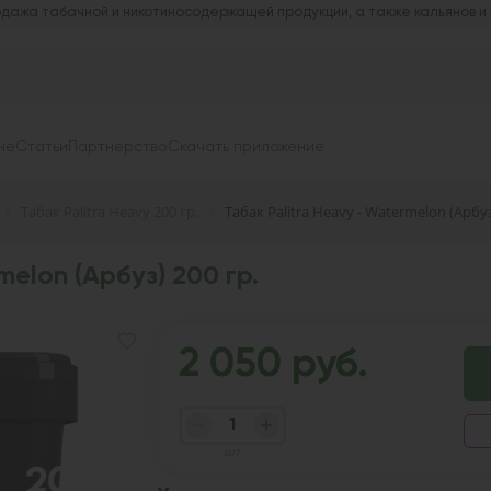
дажа табачной и никотиносодержащей продукции, а также кальянов и
не
Статьи
Партнерство
Скачать приложение
Табак Palitra Heavy 200 гр.
Табак Palitra Heavy - Watermelon (Арбуз
melon (Арбуз) 200 гр.
2 050 руб.
шт