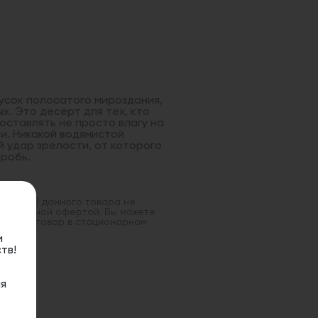
кусок полосатого мироздания,
ых. Это десерт для тех, кто
оставлять не просто влагу на
ти. Никакой водянистой
 удар зрелости, от которого
дробь.
оставка) данного товара не
 публичной офертой. Вы можете
данный товар в стационарном
и
тв!
я