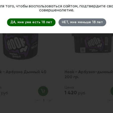
ля того, чтобы воспользоваться сайтом, подтвердите св
совершенолетие.
ДА, мне уже есть 18 лет
НЕТ, мне меньше 18 лет
k - Арбузно Дынный 40
Hook - Арбузно-дынный
200 гр.
а:
Цена:
0
1 420
руб
руб