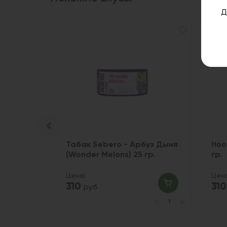
Д
 Арбуз
Табак Sebero - Арбуз Дыня
Hoo
(Wonder Melons) 25 гр.
гр.
Цена:
Цен
310
31
руб