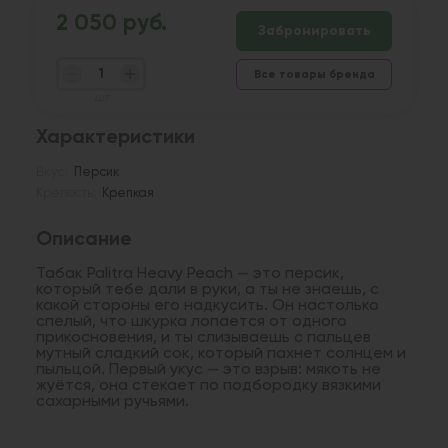
2 050 руб.
Забронировать
Все товары бренда
шт
Характеристики
Вкус:
Персик
Крепость:
Крепкая
Описание
Табак Palitra Heavy Peach — это персик,
который тебе дали в руки, а ты не знаешь, с
какой стороны его надкусить. Он настолько
спелый, что шкурка лопается от одного
прикосновения, и ты слизываешь с пальцев
мутный сладкий сок, который пахнет солнцем и
пыльцой. Первый укус — это взрыв: мякоть не
жуётся, она стекает по подбородку вязкими
сахарными ручьями.