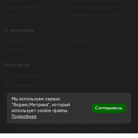
Нагреваемый Табак
Нюхательный Табак
Уголь
Электронные сигареты
О магазине
О магазине
Гарантия
Контакты
Контакты
+7 (991) 720-83-19
Ежедневно с 11:00 до 20:00
hello@bigsmokestore.ru
Мы используем сервис
Политика конфиденциальности
"Яндекс.Метрика", который
Соглашаюсь
использует cookie-файлы.
Согласие на обработку персональных данных
Подробнее
Дистанционная розничная продажа табачной и
никотиносодержащей продукции, а также кальянов и
устройств не осуществляется