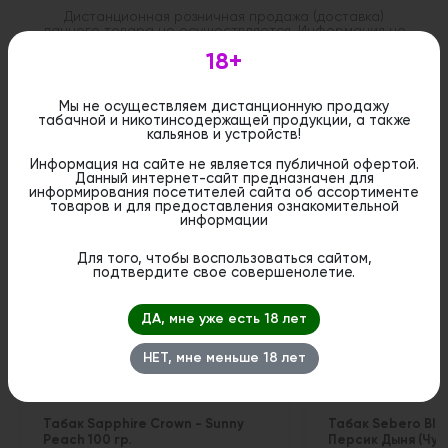
Дистанционная розничная продажа (доставка)
данного товара не осуществляется. Информация не
является публичной офертой. Вы можете оформить
18+
бронирование и приобрести данный товар в
стационарном магазине.
Мы не осуществляем дистанционную продажу
табачной и никотинсодержащей продукции, а также
кальянов и устройств!
Информация на сайте не является публичной офертой.
Данный интернет-сайт предназначен для
Похожие вкусы
информирования посетителей сайта об ассортименте
товаров и для предоставления ознакомительной
информации
Для того, чтобы воспользоваться сайтом,
подтвердите свое совершенолетие.
ДА, мне уже есть 18 лет
НЕТ, мне меньше 18 лет
Табак Sapphire Crown - Sunny
Табак Sebero Bla
Peach 100 гр.
Персик Дыня (Чуд