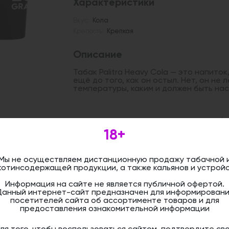
Характеристики
Вкус:
Кола
Крепость:
Крепкая
Описание
Табак Palitra Heavy Cola — это напиток
ещё до того, как он остыл. Нет, он не
температуры, каким и должен быть на
Дистанционная розничная продажа (д
осуществляется. Информация не является
18+
оформить бронирование и приобрести 
магазине.
Мы не осуществляем дистанционную продажу табачной 
котинсодержащей продукции, а также кальянов и устройс
Информация на сайте не является публичной офертой.
Данный интернет-сайт предназначен для информировани
посетителей сайта об ассортименте товаров и для
предоставления ознакомительной информации