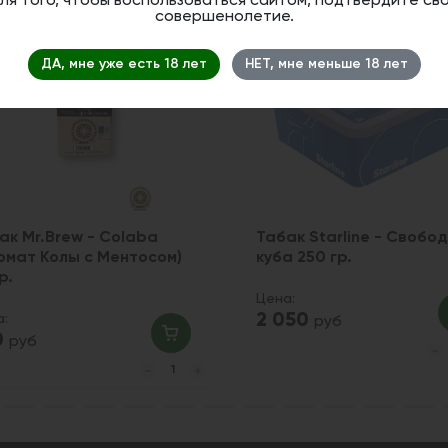
ля того, чтобы воспользоваться сайтом, подтвердите св
совершенолетие.
ДА, мне уже есть 18 лет
НЕТ, мне меньше 18 лет
ак Mr.Brew - Colaba
Табак Starline - Свобо
омат Колы с Ментосом)
куба 250 гр.
р.
Цена:
2 050
а:
руб
0
руб