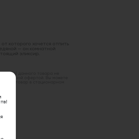
, от которого хочется отпить
 ледяной — он комнатной
стоящий эликсир.
оставка) данного товара не
 публичной офертой. Вы можете
данный товар в стационарном
и
тв!
я