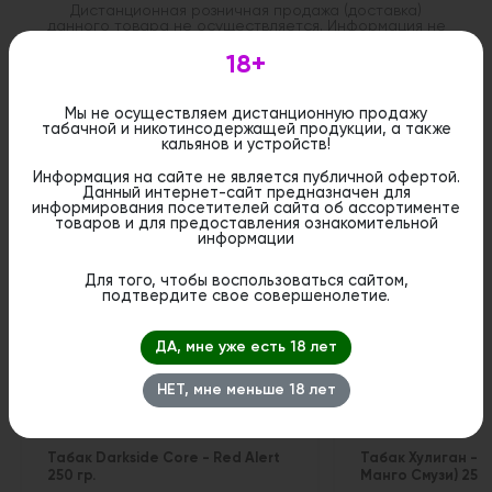
Дистанционная розничная продажа (доставка)
данного товара не осуществляется. Информация не
является публичной офертой. Вы можете оформить
бронирование и приобрести данный товар в
18+
стационарном магазине.
Мы не осуществляем дистанционную продажу
табачной и никотинсодержащей продукции, а также
кальянов и устройств!
Информация на сайте не является публичной офертой.
Данный интернет-сайт предназначен для
Похожие вкусы
информирования посетителей сайта об ассортименте
товаров и для предоставления ознакомительной
информации
Для того, чтобы воспользоваться сайтом,
подтвердите свое совершенолетие.
ДА, мне уже есть 18 лет
НЕТ, мне меньше 18 лет
Табак Darkside Core - Red Alert
Табак Хулиган - Б
250 гр.
Манго Смузи) 25 г