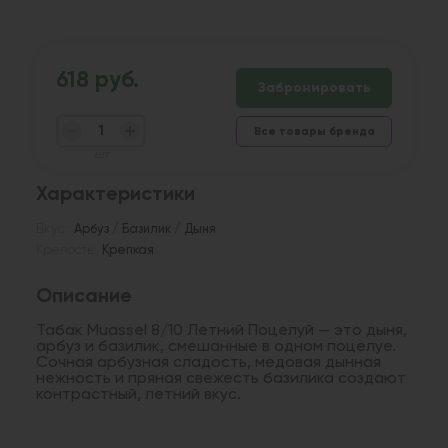
618 руб.
Забронировать
Все товары бренда
шт
Характеристики
Вкус:
Арбуз / Базилик / Дыня
Крепость:
Крепкая
Описание
Табак Muassel 8/10 Летний Поцелуй — это дыня,
арбуз и базилик, смешанные в одном поцелуе.
Сочная арбузная сладость, медовая дынная
нежность и пряная свежесть базилика создают
контрастный, летний вкус.