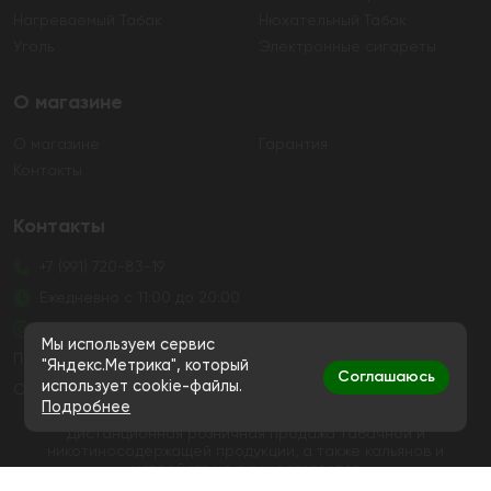
Нагреваемый Табак
Нюхательный Табак
Уголь
Электронные сигареты
О магазине
О магазине
Гарантия
Контакты
Контакты
+7 (991) 720-83-19
Ежедневно с 11:00 до 20:00
hello@bigsmokestore.ru
Мы используем сервис
Политика конфиденциальности
"Яндекс.Метрика", который
Соглашаюсь
использует cookie-файлы.
Согласие на обработку персональных данных
Подробнее
Дистанционная розничная продажа табачной и
никотиносодержащей продукции, а также кальянов и
устройств не осуществляется