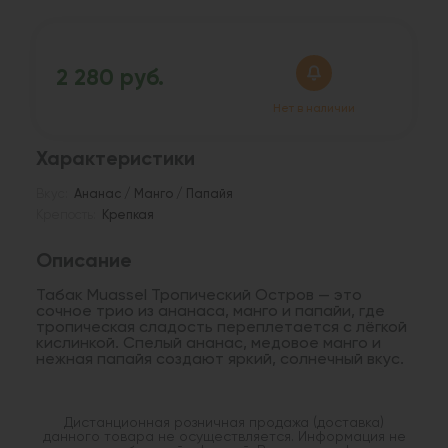
2 280 руб.
Нет в наличии
Характеристики
Вкус:
Ананас / Манго / Папайя
Крепость:
Крепкая
Описание
Табак Muassel Тропический Остров — это
сочное трио из ананаса, манго и папайи, где
тропическая сладость переплетается с лёгкой
кислинкой. Спелый ананас, медовое манго и
нежная папайя создают яркий, солнечный вкус.
Дистанционная розничная продажа (доставка)
данного товара не осуществляется. Информация не