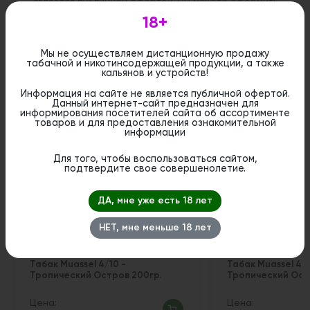
является публичной офертой. Вы можете оформить
бронирование и приобрести данный товар в
18+
стационарном магазине.
Мы не осуществляем дистанционную продажу
табачной и никотинсодержащей продукции, а также
кальянов и устройств!
Информация на сайте не является публичной офертой.
Похожие вкусы
Данный интернет-сайт предназначен для
информирования посетителей сайта об ассортименте
товаров и для предоставления ознакомительной
информации
Для того, чтобы воспользоваться сайтом,
подтвердите свое совершенолетие.
ДА, мне уже есть 18 лет
НЕТ, мне меньше 18 лет
Табак Muassel 4/10 -
Табак Muassel 4/1
Тропический Остров 200гр.
Тропический Ост
Цена:
Цена: