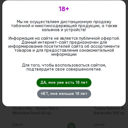
является публичной офертой. Вы можете оформить
бронирование и приобрести данный товар в
18+
стационарном магазине.
Мы не осуществляем дистанционную продажу
табачной и никотинсодержащей продукции, а также
кальянов и устройств!
Информация на сайте не является публичной офертой.
Похожие вкусы
Данный интернет-сайт предназначен для
информирования посетителей сайта об ассортименте
товаров и для предоставления ознакомительной
информации
Для того, чтобы воспользоваться сайтом,
подтвердите свое совершенолетие.
ДА, мне уже есть 18 лет
НЕТ, мне меньше 18 лет
Chaba Mix - Лимон Мята
Табак Sebero Arct
(Nicotine Free) 40 гр.
Adrenalin 100 гр.
Цена:
Цена: