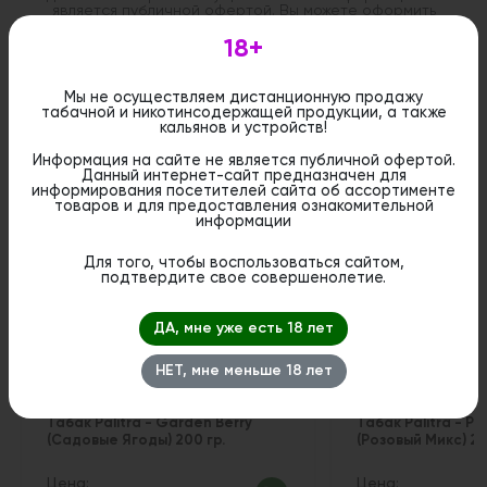
является публичной офертой. Вы можете оформить
бронирование и приобрести данный товар в
стационарном магазине.
18+
Мы не осуществляем дистанционную продажу
табачной и никотинсодержащей продукции, а также
кальянов и устройств!
Информация на сайте не является публичной офертой.
Похожие вкусы
Данный интернет-сайт предназначен для
информирования посетителей сайта об ассортименте
товаров и для предоставления ознакомительной
информации
Для того, чтобы воспользоваться сайтом,
подтвердите свое совершенолетие.
ДА, мне уже есть 18 лет
НЕТ, мне меньше 18 лет
Табак Palitra - Garden Berry
Табак Palitra - Pi
(Садовые Ягоды) 200 гр.
(Розовый Микс) 20
Цена:
Цена: