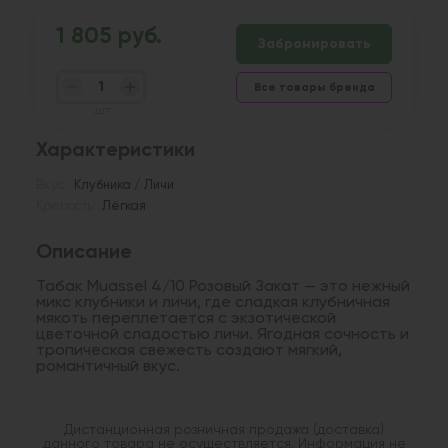
1 805 руб.
Забронировать
Все товары бренда
шт
Характеристики
Вкус:
Клубника / Личи
Крепость:
Лёгкая
Описание
Табак Muassel 4/10 Розовый Закат — это нежный
микс клубники и личи, где сладкая клубничная
мякоть переплетается с экзотической
цветочной сладостью личи. Ягодная сочность и
тропическая свежесть создают мягкий,
романтичный вкус.
Дистанционная розничная продажа (доставка)
данного товара не осуществляется. Информация не