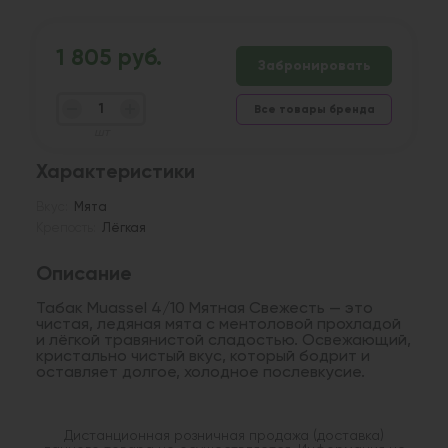
1 805 руб.
Забронировать
Все товары бренда
шт
Характеристики
Вкус:
Мята
Крепость:
Лёгкая
Описание
Табак Muassel 4/10 Мятная Свежесть — это
чистая, ледяная мята с ментоловой прохладой
и лёгкой травянистой сладостью. Освежающий,
кристально чистый вкус, который бодрит и
оставляет долгое, холодное послевкусие.
Дистанционная розничная продажа (доставка)