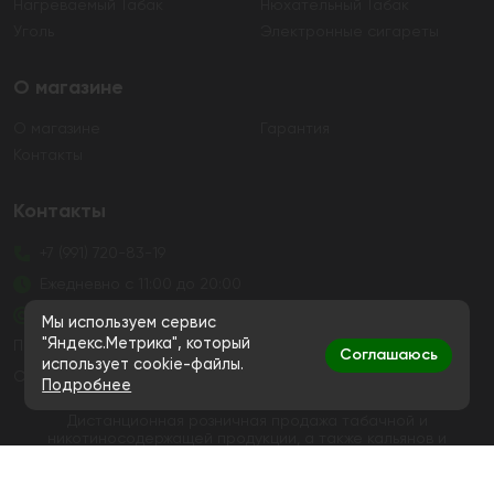
Нагреваемый Табак
Нюхательный Табак
Уголь
Электронные сигареты
О магазине
О магазине
Гарантия
Контакты
Контакты
+7 (991) 720-83-19
Ежедневно с 11:00 до 20:00
hello@bigsmokestore.ru
Мы используем сервис
"Яндекс.Метрика", который
Политика конфиденциальности
Соглашаюсь
использует cookie-файлы.
Согласие на обработку персональных данных
Подробнее
Дистанционная розничная продажа табачной и
никотиносодержащей продукции, а также кальянов и
устройств не осуществляется