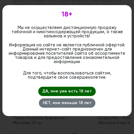
данного товара не осуществляется. Информация не
является публичной офертой. Вы можете оформить
бронирование и приобрести данный товар в
18+
стационарном магазине.
Мы не осуществляем дистанционную продажу
табачной и никотинсодержащей продукции, а также
кальянов и устройств!
Информация на сайте не является публичной офертой.
Похожие вкусы
Данный интернет-сайт предназначен для
информирования посетителей сайта об ассортименте
товаров и для предоставления ознакомительной
информации
Для того, чтобы воспользоваться сайтом,
подтвердите свое совершенолетие.
ДА, мне уже есть 18 лет
НЕТ, мне меньше 18 лет
Табак Darkside Xperience -
Chaba Mix - Лимо
Mintslide 30 гр.
(Nicotine Free) 40 