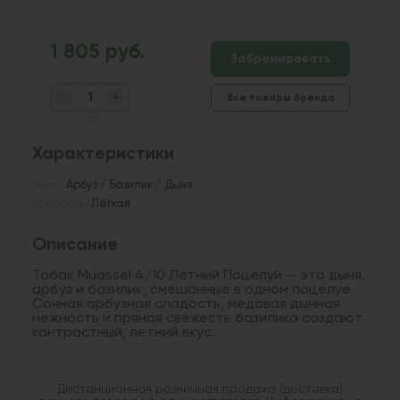
1 805 руб.
Забронировать
Все товары бренда
шт
Характеристики
Вкус:
Арбуз / Базилик / Дыня
Крепость:
Лёгкая
Описание
Табак Muassel 4/10 Летний Поцелуй — это дыня,
арбуз и базилик, смешанные в одном поцелуе.
Сочная арбузная сладость, медовая дынная
нежность и пряная свежесть базилика создают
контрастный, летний вкус.
Дистанционная розничная продажа (доставка)