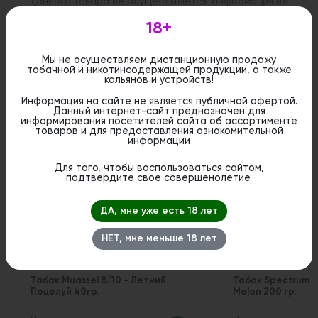
данного товара не осуществляется. Информация не
является публичной офертой. Вы можете оформить
бронирование и приобрести данный товар в
18+
стационарном магазине.
Мы не осуществляем дистанционную продажу
табачной и никотинсодержащей продукции, а также
кальянов и устройств!
Информация на сайте не является публичной офертой.
Данный интернет-сайт предназначен для
Похожие вкусы
информирования посетителей сайта об ассортименте
товаров и для предоставления ознакомительной
информации
Для того, чтобы воспользоваться сайтом,
подтвердите свое совершенолетие.
ДА, мне уже есть 18 лет
НЕТ, мне меньше 18 лет
Табак Muassel 8/10 - Летний
Табак Spectrum Cl
Поцелуй 40гр.
Melon 200 гр.