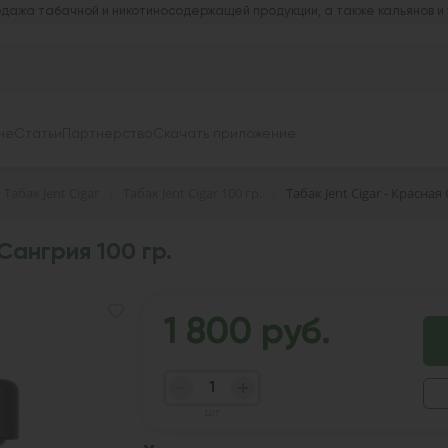
дажа табачной и никотиносодержащей продукции, а также кальянов и
не
Статьи
Партнерство
Скачать приложение
Табак Jent Cigar
Табак Jent Cigar 100 гр.
Табак Jent Cigar - Красная
Сангрия 100 гр.
1 800 руб.
шт