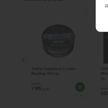
Д
1
 сангрия
Табак Sapphire Crown -
Таб
Riesling 100 гр.
Win
гр.
Цена:
1 195
Цен
руб
32