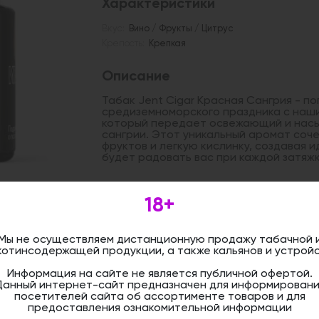
Характеристики
Вкус:
Вино / Фрукты / Цитрус
Крепость:
Крепкая
Описание
Табак Jent Cigar Красная Сангрия - п
средиземноморского праздника с наши
который передает освежающий и насы
сангрии. Этот уникальный аромат соче
фруктов и легкую кислинку, создавая 
будет радовать вас при каждой затяжк
18+
Дистанционная розничная продажа (д
осуществляется. Информация не является
оформить бронирование и приобрести 
магазине.
Мы не осуществляем дистанционную продажу табачной 
котинсодержащей продукции, а также кальянов и устройс
Информация на сайте не является публичной офертой.
Данный интернет-сайт предназначен для информировани
посетителей сайта об ассортименте товаров и для
предоставления ознакомительной информации