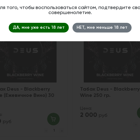
ля того, чтобы воспользоваться сайтом, подтвердите св
совершенолетие.
1
ДА, мне уже есть 18 лет
НЕТ, мне меньше 18 лет
ак Deus - Blackberry
Табак Deus - Blackberry
e (Ежевичное Вино) 30
Wine 250 гр.
Цена:
2 000
а:
руб
0
руб