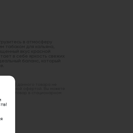
огрузитесь в атмосферу
м табаком для кальяна,
щенный вкус красной
тает в себе яркость свежих
идеальный баланс, который
е.
оставка) данного товара не
 публичной офертой. Вы можете
данный товар в стационарном
и
тв!
я