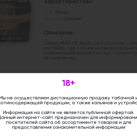
Характеристики
Вкус:
Яблоко
Крепость:
Средняя
Описание
Табак HEAT ME Apple Sour Cocktail — э
коктейль, где сочная кислинка зелёно
освежающей искристостью. Словно гло
летний вечер.
Дистанционная розничная продажа (д
18+
осуществляется. Информация не является
оформить бронирование и приобрести 
магазине.
Мы не осуществляем дистанционную продажу табачной 
котинсодержащей продукции, а также кальянов и устройс
Информация на сайте не является публичной офертой.
Данный интернет-сайт предназначен для информировани
посетителей сайта об ассортименте товаров и для
предоставления ознакомительной информации