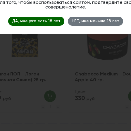
ля того, чтобы воспользоваться сайтом, подтвердите св
совершенолетие.
ДА, мне уже есть 18 лет
НЕТ, мне меньше 18 лет
иган ПОП - Логан
Chabacco Medium - Dou
лочная Слива) 25 гр.
Apple 40 гр.
а:
Цена:
9
330
руб
руб