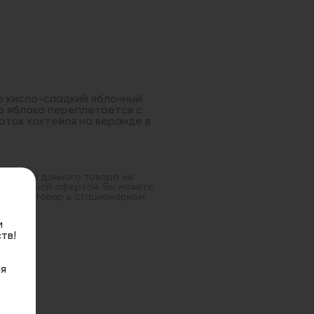
то кисло-сладкий яблочный
го яблока переплетается с
ток коктейля на веранде в
оставка) данного товара не
 публичной офертой. Вы можете
данный товар в стационарном
и
тв!
я