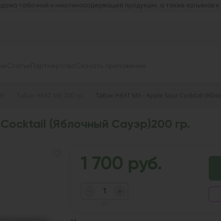
дажа табачной и никотиносодержащей продукции, а также кальянов и
не
Статьи
Партнерство
Скачать приложение
ME
Табак HEAT ME 200 гр.
Табак HEAT ME - Apple Sour Cocktail (Ябл
Cocktail (Яблочный Сауэр)200 гр.
1 700 руб.
шт