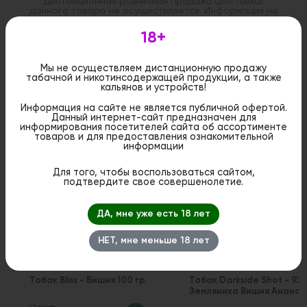
Дистанционная розничная продажа (доставка)
данного товара не осуществляется. Информация не
является публичной офертой. Вы можете оформить
бронирование и приобрести данный товар в
18+
стационарном магазине.
Мы не осуществляем дистанционную продажу
табачной и никотинсодержащей продукции, а также
кальянов и устройств!
Информация на сайте не является публичной офертой.
Похожие вкусы
Данный интернет-сайт предназначен для
информирования посетителей сайта об ассортименте
товаров и для предоставления ознакомительной
информации
Новинка
Для того, чтобы воспользоваться сайтом,
подтвердите свое совершенолетие.
ДА, мне уже есть 18 лет
НЕТ, мне меньше 18 лет
Табак Bliss - Вишня 100 гр.
Табак Darkside Shot - 93
Земляника Вишня Ананас 