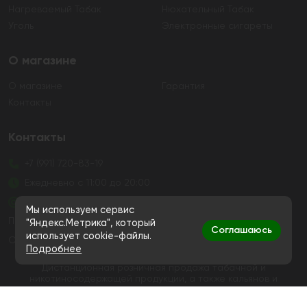
Нагреваемый Табак
Нюхательный Табак
Уголь
Электронные сигареты
О магазине
О магазине
Гарантия
Контакты
Контакты
+7 (991) 720-83-19
Ежедневно с 11:00 до 20:00
hello@bigsmokestore.ru
Мы используем сервис
Политика конфиденциальности
"Яндекс.Метрика", который
Соглашаюсь
использует cookie-файлы.
Согласие на обработку персональных данных
Подробнее
Дистанционная розничная продажа табачной и
никотиносодержащей продукции, а также кальянов и
устройств не осуществляется