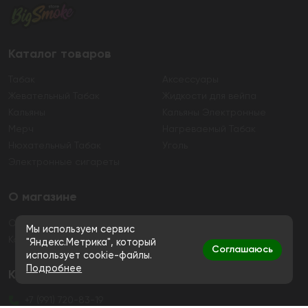
Каталог товаров
Табак
Аксессуары
Жевательный Табак
Жидкости для вейпа
Кальяны
Кальяны Электронные
Мерч
Нагреваемый Табак
Нюхательный Табак
Уголь
Электронные сигареты
О магазине
О магазине
Гарантия
Мы используем сервис
Контакты
"Яндекс.Метрика", который
Соглашаюсь
использует cookie-файлы.
Подробнее
Контакты
+7 (991) 720-83-19