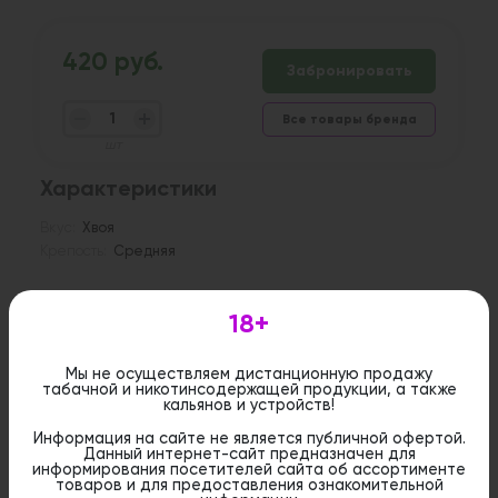
420 руб.
Забронировать
Все товары бренда
шт
Характеристики
Вкус:
Хвоя
Крепость:
Средняя
Описание
18+
Табак Bliss Хвоя — это прогулка по
заснеженному хвойному лесу! Смолистые ноты
Мы не осуществляем дистанционную продажу
сосны, оттенённые прохладой можжевельника и
табачной и никотинсодержащей продукции, а также
лёгкой дымкой костра, дарят ощущение
кальянов и устройств!
умиротворения и единения с природой.
Информация на сайте не является публичной офертой.
Данный интернет-сайт предназначен для
информирования посетителей сайта об ассортименте
Дистанционная розничная продажа (доставка)
товаров и для предоставления ознакомительной
данного товара не осуществляется. Информация не