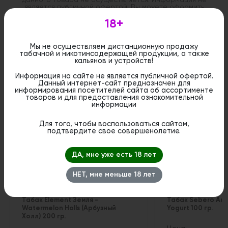
является публичной офертой. Вы можете оформить
бронирование и приобрести данный товар в
стационарном магазине.
18+
Мы не осуществляем дистанционную продажу
табачной и никотинсодержащей продукции, а также
кальянов и устройств!
Информация на сайте не является публичной офертой.
Похожие вкусы
Данный интернет-сайт предназначен для
информирования посетителей сайта об ассортименте
товаров и для предоставления ознакомительной
информации
Для того, чтобы воспользоваться сайтом,
подтвердите свое совершенолетие.
ДА, мне уже есть 18 лет
НЕТ, мне меньше 18 лет
Табак Element Земля -
Табак Sebero Arcti
Watermelon Holls (Арбузный
Yogurt 100 гр.
Холл) 200 гр.