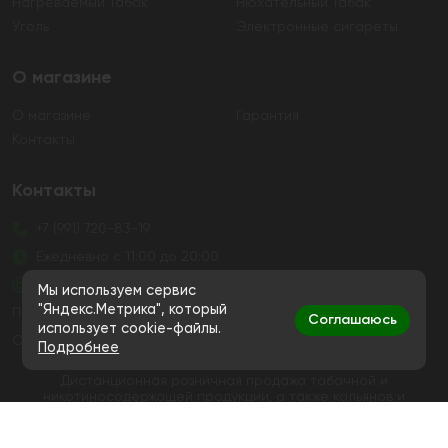
Нагреваемый Табак
Нюхательный Табак
Уголь
Электронные сигареты
О магазине
О магазине
Гарантия
Контакты
Контакты
+7 (991) 720-83-19
Ежедневно с 11:00 до 20:00
hello@bigsmokestore.ru
Мы используем сервис
"Яндекс.Метрика", который
Политика конфиденциальности
Соглашаюсь
использует cookie-файлы.
Согласие на обработку персональных данных
Подробнее
Дистанционная розничная продажа табачной и
никотиносодержащей продукции, а также кальянов и
устройств не осуществляется