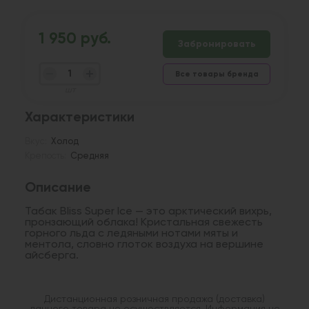
1 950 руб.
Забронировать
Все товары бренда
шт
Характеристики
Вкус:
Холод
Крепость:
Средняя
Описание
Табак Bliss Super Ice — это арктический вихрь,
пронзающий облака! Кристальная свежесть
горного льда с ледяными нотами мяты и
ментола, словно глоток воздуха на вершине
айсберга.
Дистанционная розничная продажа (доставка)
данного товара не осуществляется. Информация не