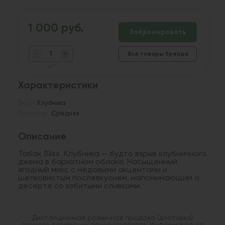
1 000 руб.
Забронировать
Все товары бренда
шт
Характеристики
Вкус:
Клубника
Крепость:
Средняя
Описание
Табак Bliss Клубника — будто взрыв клубничного
джема в бархатном облаке. Насыщенный
ягодный микс с медовыми акцентами и
шелковистым послевкусием, напоминающим о
десерте со взбитыми сливками.
Дистанционная розничная продажа (доставка)
данного товара не осуществляется. Информация не