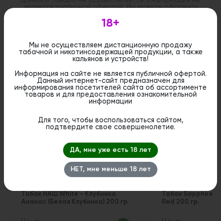
является публичной офертой. Вы можете оформить
бронирование и приобрести данный товар в
стационарном магазине.
18+
Мы не осуществляем дистанционную продажу
табачной и никотинсодержащей продукции, а также
кальянов и устройств!
Информация на сайте не является публичной офертой.
Похожие вкусы
Данный интернет-сайт предназначен для
информирования посетителей сайта об ассортименте
товаров и для предоставления ознакомительной
информации
Для того, чтобы воспользоваться сайтом,
подтвердите свое совершенолетие.
ДА, мне уже есть 18 лет
НЕТ, мне меньше 18 лет
Табак НАШ White - Клубника
Табак Sapphire C
Ананас (Белая Клубника) 200 гр.
Red 200 гр.