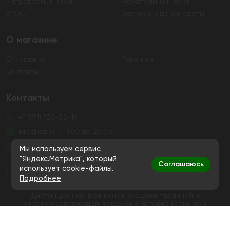
Нагреваемый Табак
Нюхательный Табак
Уголь
Электронные сигареты
О магазине
О магазине
Гарантия
Контакты
Контакты
+7 (991) 720-83-19
Ежедневно с 11:00 до 20:00
hello@bigsmokestore.ru
Мы используем сервис
"Яндекс.Метрика", который
Политика конфиденциальности
Соглашаюсь
использует cookie-файлы.
Согласие на обработку персональных данных
Подробнее
Дистанционная розничная продажа табачной и
никотиносодержащей продукции, а также кальянов и
устройств не осуществляется