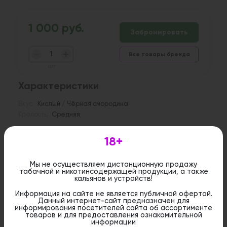
1 000 руб.
Забронировать
Все товары бренда
шт
Характеристики
Вкус:
Кислый / Чёрная смородина
Крепость:
Средняя
Описание
18+
Табак Bliss Кислая Смородина — будто взрыв
фруктового фейерверка. Сочетание дерзкой
Мы не осуществляем дистанционную продажу
кислотности и бархатистой ягодной сладости,
табачной и никотинсодержащей продукции, а также
кальянов и устройств!
с лёгкими оттенками вишнёвого листа и тёплым
послевкусием летнего дня.
Информация на сайте не является публичной офертой.
Данный интернет-сайт предназначен для
информирования посетителей сайта об ассортименте
товаров и для предоставления ознакомительной
Дистанционная розничная продажа (доставка)
информации
данного товара не осуществляется. Информация не