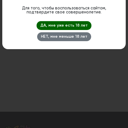
является публичной офертой. Вы можете оформить
бронирование и приобрести данный товар в
Для того, чтобы воспользоваться сайтом,
стационарном магазине.
подтвердите свое совершенолетие.
ДА, мне уже есть 18 лет
НЕТ, мне меньше 18 лет