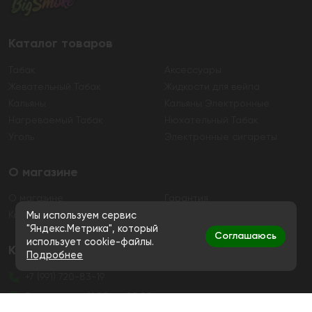
Каталог товаров
Табак
Аксессуары
Жевательный Табак
Жидкости для вейпа
Кальяны
Кальяны Электронные
Нагреваемый Табак
Нюхательный Табак
Уголь
Электронные сигареты
О магазине
О магазине
Гарантия
Контакты
Мы используем сервис
"Яндекс.Метрика", который
Соглашаюсь
использует cookie-файлы.
Контакты
Подробнее
+7 (991) 720-83-19
Ежедневно с 11:00 до 20:00