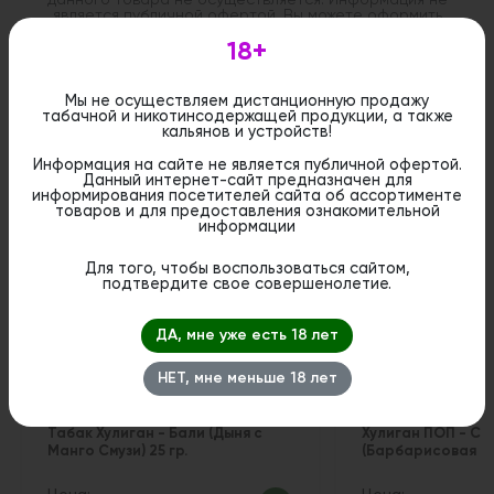
является публичной офертой. Вы можете оформить
бронирование и приобрести данный товар в
стационарном магазине.
18+
Мы не осуществляем дистанционную продажу
табачной и никотинсодержащей продукции, а также
кальянов и устройств!
Информация на сайте не является публичной офертой.
Похожие вкусы
Данный интернет-сайт предназначен для
информирования посетителей сайта об ассортименте
товаров и для предоставления ознакомительной
информации
Для того, чтобы воспользоваться сайтом,
подтвердите свое совершенолетие.
ДА, мне уже есть 18 лет
НЕТ, мне меньше 18 лет
Табак Хулиган - Бали (Дыня с
Хулиган ПОП - Ст
Манго Смузи) 25 гр.
(Барбарисовая Дын