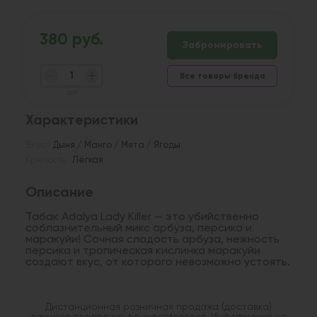
380 руб.
Забронировать
Все товары бренда
шт
Характеристики
Вкус:
Дыня / Манго / Мята / Ягоды
Крепость:
Лёгкая
Описание
Табак Adalya Lady Killer — это убийственно
соблазнительный микс арбуза, персика и
маракуйи! Сочная сладость арбуза, нежность
персика и тропическая кислинка маракуйи
создают вкус, от которого невозможно устоять.
Дистанционная розничная продажа (доставка)
данного товара не осуществляется. Информация не