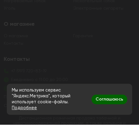
Нагреваемый Табак
Нюхательный Табак
Уголь
Электронные сигареты
О магазине
О магазине
Гарантия
Контакты
Контакты
+7 (991) 720-83-19
Ежедневно с 11:00 до 20:00
hello@bigsmokestore.ru
Мы используем сервис
"Яндекс.Метрика", который
Политика конфиденциальности
Соглашаюсь
использует cookie-файлы.
Согласие на обработку персональных данных
Подробнее
Дистанционная розничная продажа табачной и
никотиносодержащей продукции, а также кальянов и
устройств не осуществляется