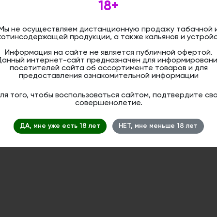
18+
Длина: 20 см
Материал: нержавеющая сталь
Цвет: серебряный
Мы не осуществляем дистанционную продажу табачной 
котинсодержащей продукции, а также кальянов и устройс
Информация на сайте не является публичной офертой.
Дистанционная розничная продажа (д
Данный интернет-сайт предназначен для информировани
осуществляется. Информация не является
посетителей сайта об ассортименте товаров и для
оформить бронирование и приобрести 
предоставления ознакомительной информации
магазине.
ля того, чтобы воспользоваться сайтом, подтвердите св
совершенолетие.
ДА, мне уже есть 18 лет
НЕТ, мне меньше 18 лет