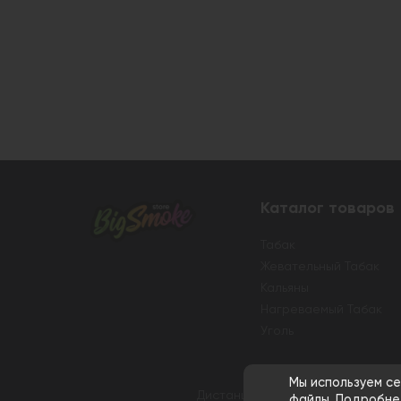
Каталог товаров
Табак
Жевательный Табак
Кальяны
Нагреваемый Табак
Уголь
Мы используем се
Дистанционная розничная продаж
файлы.
Подробне