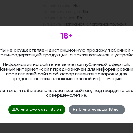
Наличие колбы:
Нет
Наличие мундштука:
Да
Наличие шланга:
Да
Тип шахты:
Погружная (с погружной трубкой)
Цвет:
Серый
18+
Описание
Мы не осуществляем дистанционную продажу табачной 
Кальян Misha Rebel - это яркий предс
котинсодержащей продукции, а также кальянов и устройс
кальянной индустрии, сочетающий в с
продвинутую функциональность и непр
Информация на сайте не является публичной офертой.
станет отличным выбором для ценител
Данный интернет-сайт предназначен для информировани
технологичного курения.
посетителей сайта об ассортименте товаров и для
предоставления ознакомительной информации
Характеристики:
Высота шахты в сборе — 35,6 см.
ля того, чтобы воспользоваться сайтом, подтвердите св
Длина погружной шахты — 14 см.
совершенолетие.
Диаметр шахты — 11 мм.
Диаметр блюдца 16 см.
Средняя / плотная тяга.
ДА, мне уже есть 18 лет
НЕТ, мне меньше 18 лет
Комплектация: шахта, блюдце, силикон
уплотнителей.