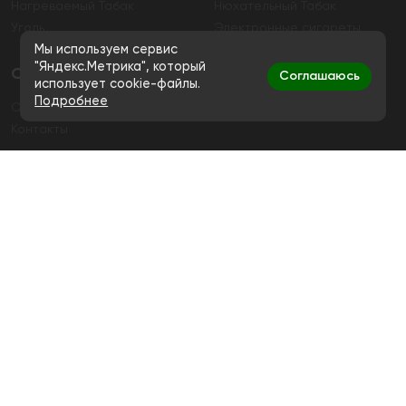
Нагреваемый Табак
Нюхательный Табак
Уголь
Электронные сигареты
Мы используем сервис
"Яндекс.Метрика", который
О магазине
Соглашаюсь
использует cookie-файлы.
Подробнее
О магазине
Гарантия
Контакты
Контакты
+7 (991) 720-83-19
Ежедневно с 11:00 до 20:00
hello@bigsmokestore.ru
Политика конфиденциальности
Согласие на обработку персональных данных
Дистанционная розничная продажа табачной и
никотиносодержащей продукции, а также кальянов и
устройств не осуществляется