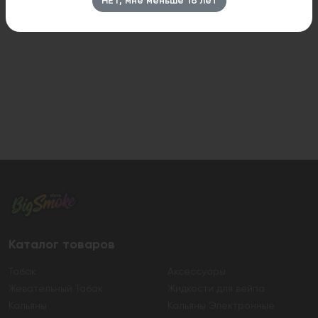
НЕТ, мне меньше 18 лет
Каталог товаров
Табак
Аксессуары
Жевательный Табак
Жидкости для вейпа
Кальяны
Кальяны Электронные