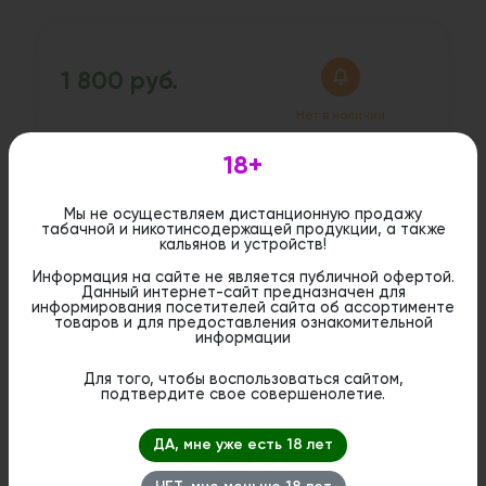
1 800 руб.
Нет в наличии
18+
Дистанционная розничная продажа (доставка)
данного товара не осуществляется. Информация не
Мы не осуществляем дистанционную продажу
является публичной офертой. Вы можете оформить
табачной и никотинсодержащей продукции, а также
бронирование и приобрести данный товар в
кальянов и устройств!
стационарном магазине.
Информация на сайте не является публичной офертой.
Данный интернет-сайт предназначен для
информирования посетителей сайта об ассортименте
товаров и для предоставления ознакомительной
информации
Для того, чтобы воспользоваться сайтом,
подтвердите свое совершенолетие.
ДА, мне уже есть 18 лет