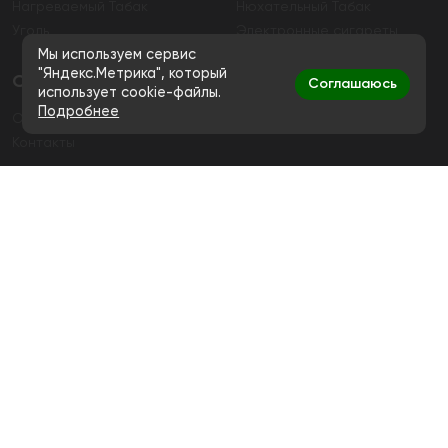
Нагреваемый Табак
Нюхательный Табак
Уголь
Электронные сигареты
Мы используем сервис
"Яндекс.Метрика", который
О магазине
Соглашаюсь
использует cookie-файлы.
Подробнее
О магазине
Гарантия
Контакты
Контакты
+7 (991) 720-83-19
Ежедневно с 11:00 до 20:00
hello@bigsmokestore.ru
Политика конфиденциальности
Согласие на обработку персональных данных
Дистанционная розничная продажа табачной и
никотиносодержащей продукции, а также кальянов и
устройств не осуществляется