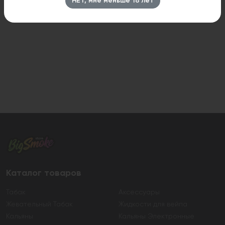
НЕТ, мне меньше 18 лет
Каталог товаров
Табак
Аксессуары
Жевательный Табак
Жидкости для вейпа
Кальяны
Кальяны Электронные