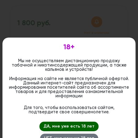
1 800 руб.
Нет в наличии
18+
Дистанционная розничная продажа (доставка)
данного товара не осуществляется. Информация не
Мы не осуществляем дистанционную продажу
является публичной офертой. Вы можете оформить
табачной и никотинсодержащей продукции, а также
бронирование и приобрести данный товар в
кальянов и устройств!
стационарном магазине.
Информация на сайте не является публичной офертой.
Данный интернет-сайт предназначен для
информирования посетителей сайта об ассортименте
товаров и для предоставления ознакомительной
информации
Для того, чтобы воспользоваться сайтом,
подтвердите свое совершенолетие.
ДА, мне уже есть 18 лет