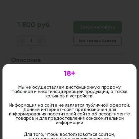
1 800 руб.
Забронировать
Все товары бренда
шт
Описание
Погрузитесь в яркий и насыщенный мир Podonki
18+
- жидкости для вейпинга, которая покоряет
невероятным вкусом клубничного шампанского.
Мы не осуществляем дистанционную продажу
табачной и никотинсодержащей продукции, а также
кальянов и устройств!
Дистанционная розничная продажа (доставка)
данного товара не осуществляется. Информация не
Информация на сайте не является публичной офертой.
является публичной офертой. Вы можете оформить
Данный интернет-сайт предназначен для
бронирование и приобрести данный товар в
информирования посетителей сайта об ассортименте
стационарном магазине.
товаров и для предоставления ознакомительной
информации
Для того, чтобы воспользоваться сайтом,