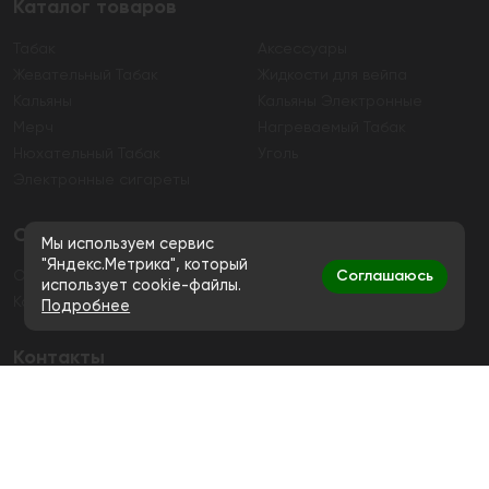
Каталог товаров
Табак
Аксессуары
Жевательный Табак
Жидкости для вейпа
Кальяны
Кальяны Электронные
Мерч
Нагреваемый Табак
Нюхательный Табак
Уголь
Электронные сигареты
О магазине
Мы используем сервис
"Яндекс.Метрика", который
Соглашаюсь
О магазине
Гарантия
использует cookie-файлы.
Контакты
Подробнее
Контакты
+7 (991) 720-83-19
Ежедневно с 11:00 до 20:00
hello@bigsmokestore.ru