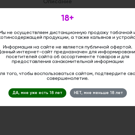
Описание
Высота: 12 см
18+
Форм-фактор: фанел
Материал: глина, глазурь
Объем: 13 гр
Мы не осуществляем дистанционную продажу табачной 
Цвет: чёрный белый
котинсодержащей продукции, а также кальянов и устройс
Информация на сайте не является публичной офертой.
Данный интернет-сайт предназначен для информировани
Дистанционная розничная продажа (д
посетителей сайта об ассортименте товаров и для
осуществляется. Информация не является
предоставления ознакомительной информации
оформить бронирование и приобрести 
магазине.
ля того, чтобы воспользоваться сайтом, подтвердите св
совершенолетие.
ДА, мне уже есть 18 лет
НЕТ, мне меньше 18 лет