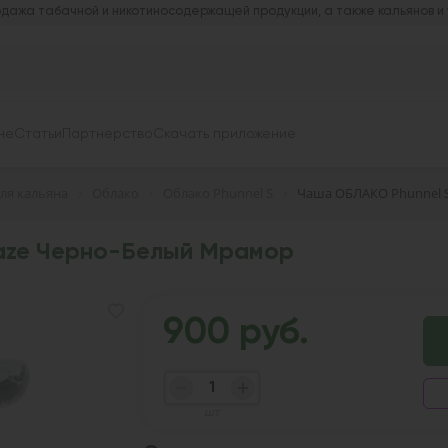
дажа табачной и никотиносодержащей продукции, а также кальянов и
не
Статьи
Партнерство
Скачать приложение
ля кальяна
Облако
Облако Phunnel S
Чаша ОБЛАКО Phunnel 
aze Черно-Белый Мрамор
900 руб.
шт