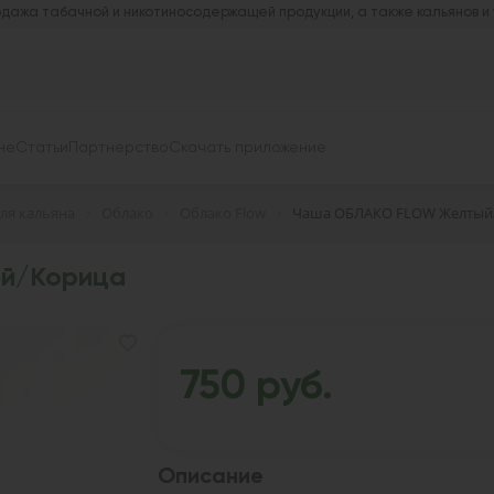
дажа табачной и никотиносодержащей продукции, а также кальянов и
не
Статьи
Партнерство
Скачать приложение
ля кальяна
Облако
Облако Flow
Чаша ОБЛАКО FLOW Желтый
й/Корица
750 руб.
Описание