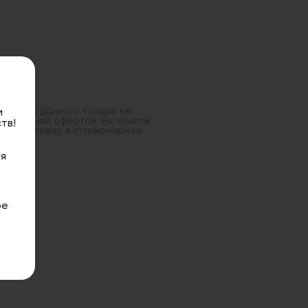
оставка) данного товара не
и
 публичной офертой. Вы можете
тв!
данный товар в стационарном
я
ое