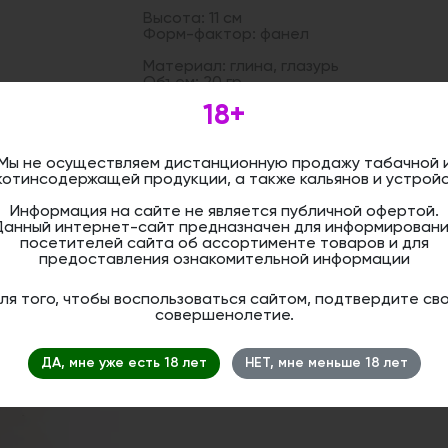
Высота: 11 см
Форм-фактор: фанел
Материал: глина, глазурь
Объем: 20 гр
Цвет: желтый, коричневый
18+
Дистанционная розничная продажа (д
Мы не осуществляем дистанционную продажу табачной 
осуществляется. Информация не является
котинсодержащей продукции, а также кальянов и устройс
оформить бронирование и приобрести 
магазине.
Информация на сайте не является публичной офертой.
Данный интернет-сайт предназначен для информировани
посетителей сайта об ассортименте товаров и для
предоставления ознакомительной информации
ля того, чтобы воспользоваться сайтом, подтвердите св
совершенолетие.
ДА, мне уже есть 18 лет
НЕТ, мне меньше 18 лет