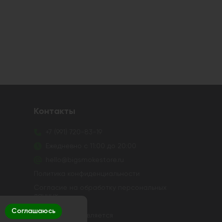
Контакты
+7 (991) 720-83-19
Ежедневно с 11:00 до 20:00
hello@bigsmokestore.ru
Политика конфиденциальности
Согласие на обработку персональных
данных
Соглашаюсь
в и устройств не осуществляется