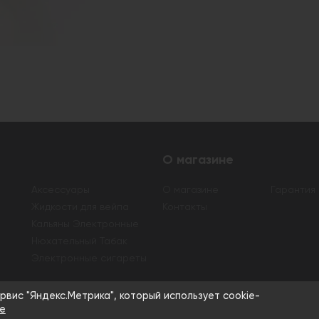
О магазине
Аксессуары
О магазине
Гарантия
Жидкости для вейпа
Контакты
Кальяны Электронные
Нюхательный Табак
Электронные сигареты
рвис "Яндекс.Метрика", который использует cookie-
а табачной и никотиносодержащей продукции, а также кальяно
е