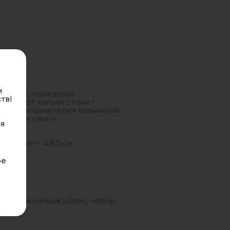
и
дизайна, передовых
тв!
ва. Этот кальян станет
ения для ценителей кальянной
й, эстетики и
я
ия чаши — 48,5 см.
ое
е, силиконовый шланг, набор