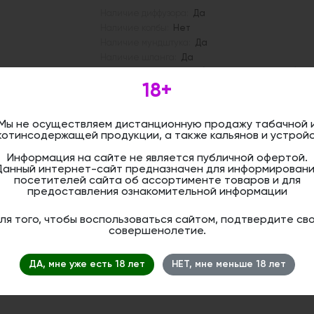
Наличие диффузора:
Да
Наличие колбы:
Нет
Наличие мундштука:
Да
Наличие шланга:
Да
Тип шахты:
Погружная (с погружной трубкой)
18+
Описание
Мы не осуществляем дистанционную продажу табачной 
"На Грани" - это воплощение смелого 
котинсодержащей продукции, а также кальянов и устройс
технологий и непревзойденного качест
ярким акцентом и источником вдохнов
Информация на сайте не является публичной офертой.
культуры, ценящих сочетание инноваци
Данный интернет-сайт предназначен для информировани
функциональности.
посетителей сайта об ассортименте товаров и для
предоставления ознакомительной информации
Длина шахты от диффузора до креплен
Высота погружной трубкой — 21,5 см.
Диаметр погружной шахты — 13 мм.
ля того, чтобы воспользоваться сайтом, подтвердите св
Внутренний диаметр скелета - 13 мм.
совершенолетие.
Диаметр блюдца 20
Легкая тяга
Комплектация:
ДА, мне уже есть 18 лет
НЕТ, мне меньше 18 лет
шахта, мундштук, дизайнерское блюдц
уплотнителей