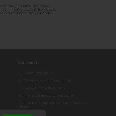
оставка) данного товара не
 публичной офертой. Вы можете
данный товар в стационарном
Контакты
+7 (991) 720-83-19
Ежедневно с 11:00 до 20:00
hello@bigsmokestore.ru
Политика конфиденциальности
Согласие на обработку персональных
данных