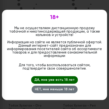
18+
Табак Хулиган - Грин
Табак Хулиган - 2016
Мы не осуществляем дистанционную продажу
Квин (Мятный чай с
(Лимонный пирог) 200
табачной и никотинсодержащей продукции, а также
медом) 200 гр.
гр.
кальянов и устройств!
Цена:
Цена:
Информация на сайте не является публичной офертой.
руб
руб
Данный интернет-сайт предназначен для
2 150
2 150
информирования посетителей сайта об ассортименте
товаров и для предоставления ознакомительной
информации
Для того, чтобы воспользоваться сайтом,
подтвердите свое совершенолетие.
ДА, мне уже есть 18 лет
НЕТ, мне меньше 18 лет
Табак Хулиган - Ого
Табак Хулиган - Реп