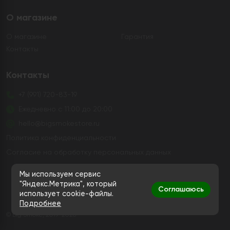
О магазине
О магазине
Гарантия
Контакты
Контакты
+7 (991) 720-83-19
Ежедневно с 11:00 до 20:00
hello@bigsmokestore.ru
Политика конфиденциальности
Согласие на обработку персональных данных
Дистанционная розничная продажа табачной и
Мы используем сервис
никотиносодержащей продукции, а также кальянов и
"Яндекс.Метрика", который
Соглашаюсь
устройств не осуществляется
использует cookie-файлы.
Подробнее
© Big Smoke, 2019-2026