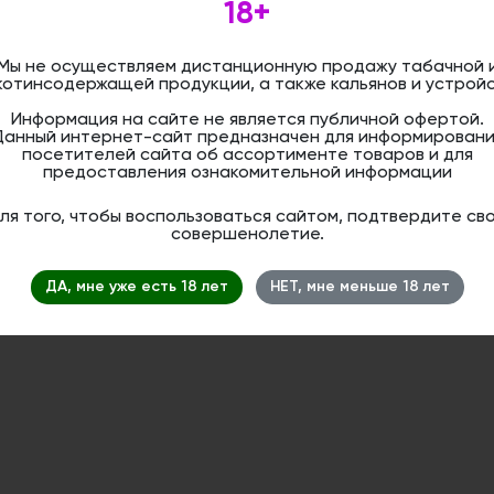
18+
Дистанционная розничная продажа (д
осуществляется. Информация не является
оформить бронирование и приобрести 
Мы не осуществляем дистанционную продажу табачной 
магазине.
котинсодержащей продукции, а также кальянов и устройс
Информация на сайте не является публичной офертой.
Данный интернет-сайт предназначен для информировани
посетителей сайта об ассортименте товаров и для
предоставления ознакомительной информации
ля того, чтобы воспользоваться сайтом, подтвердите св
совершенолетие.
ДА, мне уже есть 18 лет
НЕТ, мне меньше 18 лет