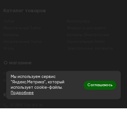
Каталог товаров
Табак
Аксессуары
Жевательный Табак
Жидкости для вейпа
Кальяны
Кальяны Электронные
Нагреваемый Табак
Нюхательный Табак
Уголь
Электронные сигареты
О магазине
О магазине
Гарантия
Мы используем сервис
Контакты
"Яндекс.Метрика", который
Соглашаюсь
использует cookie-файлы.
Подробнее
Контакты
+7 (991) 720-83-19
Ежедневно с 11:00 до 20:00
hello@bigsmokestore.ru