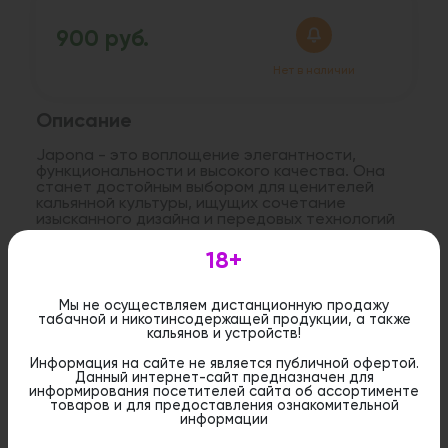
900 руб.
Нет в наличии
Описание
Japona - это воплощение элегантности,
функциональности и высокого качества. Она
станет достойным выбором для ценителей
кальянной культуры, ищущих сочетание
изысканного дизайна и передовых технологий
Высота: 9 см
18+
Форм-фактор: турка
Материал: глина
Мы не осуществляем дистанционную продажу
Объем: 15 гр
табачной и никотинсодержащей продукции, а также
Цвет: коричневый, чёрный
кальянов и устройств!
Информация на сайте не является публичной офертой.
Данный интернет-сайт предназначен для
информирования посетителей сайта об ассортименте
Дистанционная розничная продажа (доставка)
товаров и для предоставления ознакомительной
данного товара не осуществляется. Информация не
информации
является публичной офертой. Вы можете оформить
бронирование и приобрести данный товар в