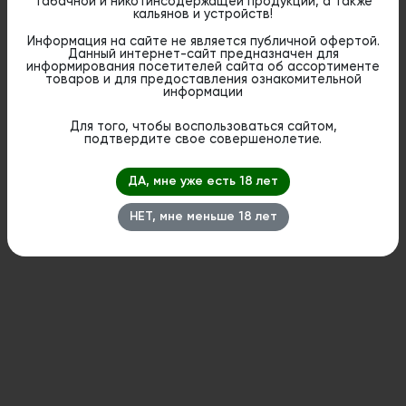
табачной и никотинсодержащей продукции, а также
кальянов и устройств!
Характеристики:
Информация на сайте не является публичной офертой.
Высота кальяна — 40 см.
Данный интернет-сайт предназначен для
Высота погружной трубки 15 см.
информирования посетителей сайта об ассортименте
Диаметр шахты — 11 мм.
товаров и для предоставления ознакомительной
Диаметр блюдца 18 см.
информации
Классическая тяга.
Комплектация: шахта, блюдце, силиконовый
Для того, чтобы воспользоваться сайтом,
шланг, мундштук, набор уплотнителей.
подтвердите свое совершенолетие.
ДА, мне уже есть 18 лет
Дистанционная розничная продажа (доставка)
данного товара не осуществляется. Информация не
является публичной офертой. Вы можете оформить
НЕТ, мне меньше 18 лет
бронирование и приобрести данный товар в
стационарном магазине.