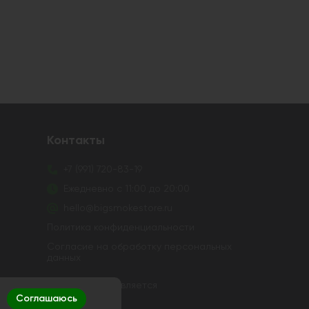
Контакты
+7 (991) 720-83-19
Ежедневно с 11:00 до 20:00
hello@bigsmokestore.ru
Политика конфиденциальности
Согласие на обработку персональных
данных
в и устройств не осуществляется
Соглашаюсь