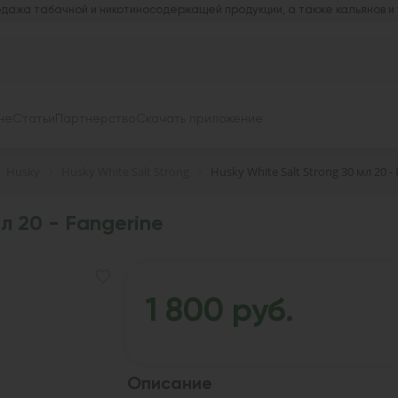
дажа табачной и никотиносодержащей продукции, а также кальянов и
не
Статьи
Партнерство
Скачать приложение
Husky
Husky White Salt Strong
Husky White Salt Strong 30 мл 20 -
л 20 - Fangerine
1 800 руб.
Описание