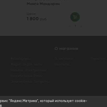
Манго Мандарин
Цена:
1 800
руб
О магазине
Аксессуары
О магазине
Гарантия
Жидкости для вейпа
Контакты
Кальяны Электронные
Нюхательный Табак
Электронные сигареты
а табачной и никотиносодержащей продукции, а также кальяно
рвис "Яндекс.Метрика", который использует cookie-
е