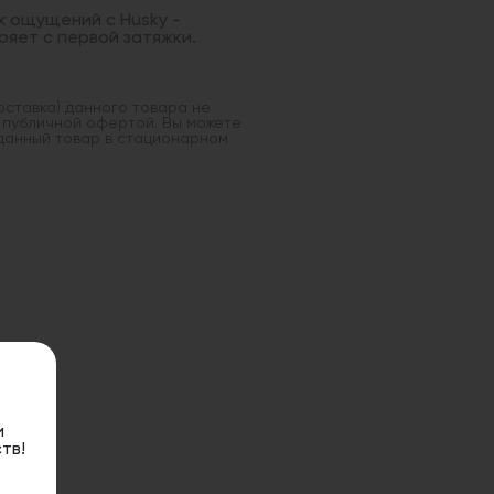
х ощущений с Husky -
ряет с первой затяжки.
оставка) данного товара не
 публичной офертой. Вы можете
данный товар в стационарном
и
тв!