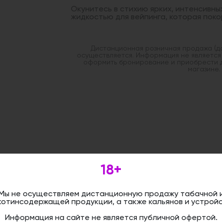
Окунитесь в стихию ярких, интенсивны
жидкостью для вейпинга, которая поко
Дистанционная розничная продажа (д
осуществляется. Информация не является
оформить бронирование и приобрести 
магазине.
18+
Мы не осуществляем дистанционную продажу табачной 
котинсодержащей продукции, а также кальянов и устройс
Информация на сайте не является публичной офертой.