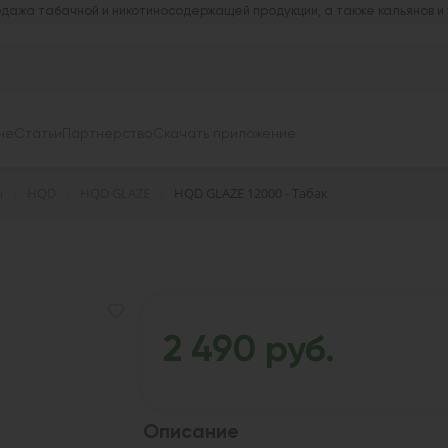
дажа табачной и никотиносодержащей продукции, а также кальянов и
не
Статьи
Партнерство
Скачать приложение
ы
HQD
HQD GLAZE
HQD GLAZE 12000 - Табак
2 490 руб.
Описание