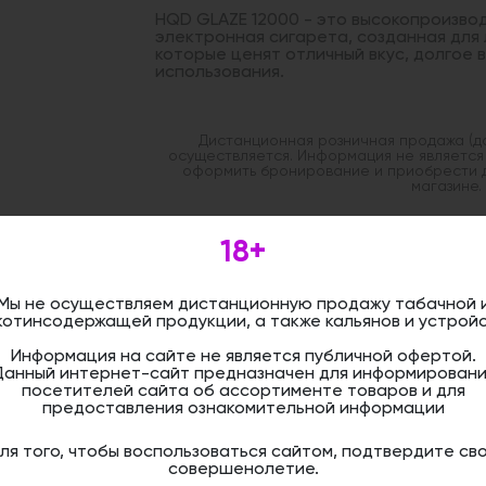
HQD GLAZE 12000 - это высокопроизво
электронная сигарета, созданная для
которые ценят отличный вкус, долгое 
использования.
Дистанционная розничная продажа (д
осуществляется. Информация не является
оформить бронирование и приобрести 
магазине.
18+
Мы не осуществляем дистанционную продажу табачной 
котинсодержащей продукции, а также кальянов и устройс
Информация на сайте не является публичной офертой.
Данный интернет-сайт предназначен для информировани
посетителей сайта об ассортименте товаров и для
предоставления ознакомительной информации
ля того, чтобы воспользоваться сайтом, подтвердите св
совершенолетие.