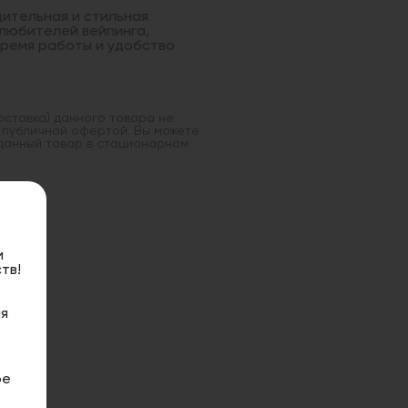
дительная и стильная
 любителей вейпинга,
время работы и удобство
оставка) данного товара не
 публичной офертой. Вы можете
данный товар в стационарном
и
тв!
я
ое