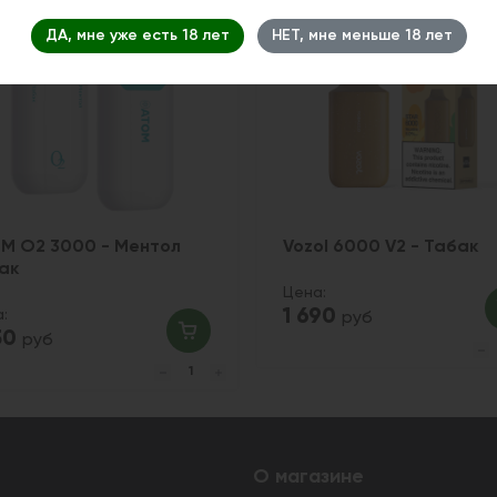
ДА, мне уже есть 18 лет
НЕТ, мне меньше 18 лет
M O2 3000 - Ментол
Vozol 6000 V2 - Табак
ак
Цена:
1 690
:
руб
50
руб
О магазине