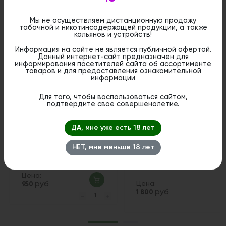
Мы не осуществляем дистанционную продажу
табачной и никотинсодержащей продукции, а также
кальянов и устройств!
Похожие вкусы
Информация на сайте не является публичной офертой.
Данный интернет-сайт предназначен для
информирования посетителей сайта об ассортименте
товаров и для предоставления ознакомительной
информации
Для того, чтобы воспользоваться сайтом,
подтвердите свое совершенолетие.
ДА, мне уже есть 18 лет
НЕТ, мне меньше 18 лет
SOAK L 10 мл. - Нектарин
The Scandalist Prime 30 мл
Strong - Metal Age
Цена:
руб
Цена:
950
руб
1 800