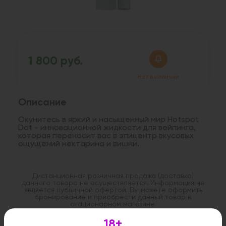
1 800 руб.
Нет в наличии
Описание
Окунитесь в яркий и насыщенный мир Hotspot
Dot - инновационной жидкости для вейпинга,
которая переносит вас в эпицентр вкусовых
ощущений нектарина и вишни.
Дистанционная розничная продажа (доставка)
данного товара не осуществляется. Информация не
является публичной офертой. Вы можете оформить
бронирование и приобрести данный товар в
стационарном магазине.
18+