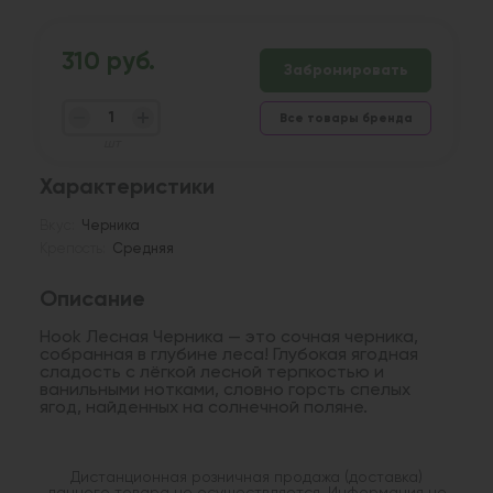
310 руб.
Забронировать
Все товары бренда
шт
Характеристики
Вкус:
Черника
Крепость:
Средняя
Описание
Hook Лесная Черника — это сочная черника,
собранная в глубине леса! Глубокая ягодная
сладость с лёгкой лесной терпкостью и
ванильными нотками, словно горсть спелых
ягод, найденных на солнечной поляне.
Дистанционная розничная продажа (доставка)
данного товара не осуществляется. Информация не