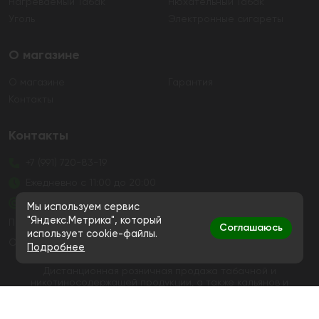
Нагреваемый Табак
Нюхательный Табак
Уголь
Электронные сигареты
О магазине
О магазине
Гарантия
Контакты
Контакты
+7 (991) 720-83-19
Ежедневно с 11:00 до 20:00
hello@bigsmokestore.ru
Мы используем сервис
"Яндекс.Метрика", который
Политика конфиденциальности
Соглашаюсь
использует cookie-файлы.
Согласие на обработку персональных данных
Подробнее
Дистанционная розничная продажа табачной и
никотиносодержащей продукции, а также кальянов и
устройств не осуществляется