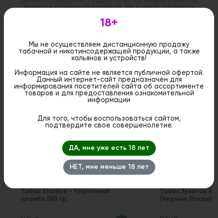
является публичной офертой. Вы можете оформить
бронирование и приобрести данный товар в
стационарном магазине.
18+
Мы не осуществляем дистанционную продажу
табачной и никотинсодержащей продукции, а также
кальянов и устройств!
Информация на сайте не является публичной офертой.
Похожие вкусы
Данный интернет-сайт предназначен для
информирования посетителей сайта об ассортименте
товаров и для предоставления ознакомительной
информации
1
Для того, чтобы воспользоваться сайтом,
подтвердите свое совершенолетие.
ДА, мне уже есть 18 лет
НЕТ, мне меньше 18 лет
Табак Starline - Черничный
Табак Хулиган Ха
крамбл 250 гр.
(Черные Ягоды) 20