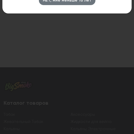
НЕТ, мне меньше 18 лет
Каталог товаров
Табак
Аксессуары
Жевательный Табак
Жидкости для вейпа
Кальяны
Кальяны Электронные