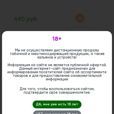
490 руб.
Нет в наличии
18+
Дистанционная розничная продажа (доставка)
данного товара не осуществляется. Информация не
Мы не осуществляем дистанционную продажу
является публичной офертой. Вы можете оформить
табачной и никотинсодержащей продукции, а также
бронирование и приобрести данный товар в
кальянов и устройств!
стационарном магазине.
Информация на сайте не является публичной офертой.
Данный интернет-сайт предназначен для
информирования посетителей сайта об ассортименте
товаров и для предоставления ознакомительной
информации
Для того, чтобы воспользоваться сайтом,
подтвердите свое совершенолетие.
ДА, мне уже есть 18 лет