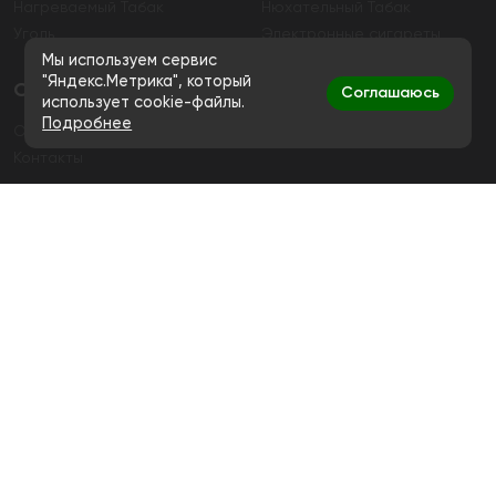
Нагреваемый Табак
Нюхательный Табак
Уголь
Электронные сигареты
Мы используем сервис
"Яндекс.Метрика", который
О магазине
Соглашаюсь
использует cookie-файлы.
Подробнее
О магазине
Гарантия
Контакты
Контакты
+7 (991) 720-83-19
Ежедневно с 11:00 до 20:00
hello@bigsmokestore.ru
Политика конфиденциальности
Согласие на обработку персональных данных
Дистанционная розничная продажа табачной и
никотиносодержащей продукции, а также кальянов и
устройств не осуществляется